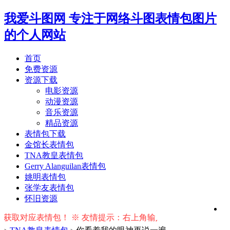
我爱斗图网
专注于网络斗图表情包图片
的个人网站
首页
免费资源
资源下载
电影资源
动漫资源
音乐资源
精品资源
表情包下载
金馆长表情包
TNA教皇表情包
Gerry Alanguilan表情包
姚明表情包
张学友表情包
怀旧资源
取对应表情包！ ※ 友情提示：右上角输入搜索词按回车键即可