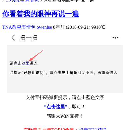
TNA教皇表情包
你看着我的眼神再说一遍
>
>
你看着我的眼神再说一遍
TNA教皇表情包
owenlee
8年前 (2018-09-21)
9910℃
支付宝扫码弹窗提示，请点击蓝色文字
“点击这里”
，即可！
感谢大家的支持！
东野圭吾严选TOP10合集：
点击前往获取