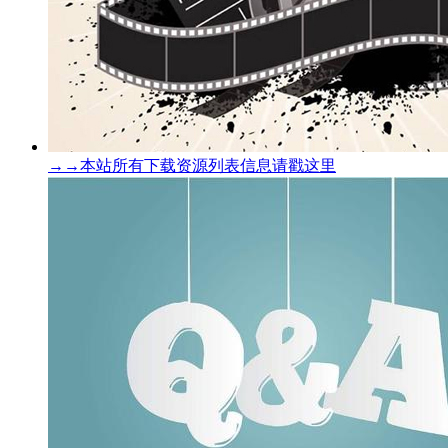
→→本站所有下载资源列表信息请戳这里