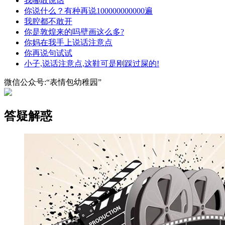
我哪敢说话
你说什么？有种再说100000000000遍
我腔都不敢开
你是敦煌来的吗壁画这么多?
你妈在我手上说话注意点
你再说句试试
小子,说话注意点,这鞋可是刚踩过屎的!
微信公众号:“表情包幼稚园”
答疑解惑