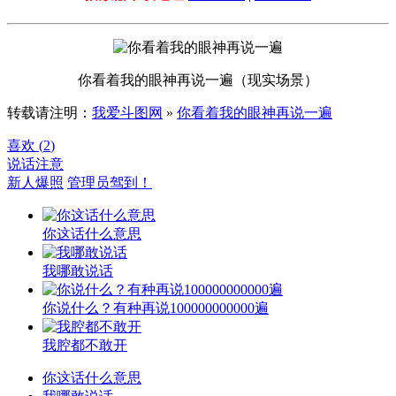
你看着我的眼神再说一遍（现实场景）
转载请注明：
我爱斗图网
»
你看着我的眼神再说一遍
喜欢 (
2
)
说话注意
新人爆照
管理员驾到！
你这话什么意思
我哪敢说话
你说什么？有种再说100000000000遍
我腔都不敢开
你这话什么意思