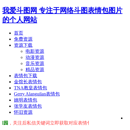
我爱斗图网
专注于网络斗图表情包图片
的个人网站
首页
免费资源
资源下载
电影资源
动漫资源
音乐资源
精品资源
表情包下载
金馆长表情包
TNA教皇表情包
Gerry Alanguilan表情包
姚明表情包
张学友表情包
怀旧资源
园
，关注后私信关键词立即获取对应表情包！ ※ 友情提示：右上