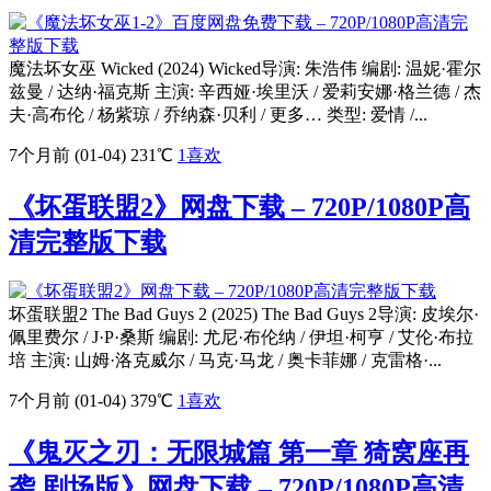
魔法坏女巫 Wicked (2024) Wicked导演: 朱浩伟 编剧: 温妮·霍尔
兹曼 / 达纳·福克斯 主演: 辛西娅·埃里沃 / 爱莉安娜·格兰德 / 杰
夫·高布伦 / 杨紫琼 / 乔纳森·贝利 / 更多… 类型: 爱情 /...
7个月前 (01-04)
231℃
1
喜欢
《坏蛋联盟2》网盘下载 – 720P/1080P高
清完整版下载
坏蛋联盟2 The Bad Guys 2 (2025) The Bad Guys 2导演: 皮埃尔·
佩里费尔 / J·P·桑斯 编剧: 尤尼·布伦纳 / 伊坦·柯亨 / 艾伦·布拉
培 主演: 山姆·洛克威尔 / 马克·马龙 / 奥卡菲娜 / 克雷格·...
7个月前 (01-04)
379℃
1
喜欢
《鬼灭之刃：无限城篇 第一章 猗窝座再
袭 剧场版》网盘下载 – 720P/1080P高清