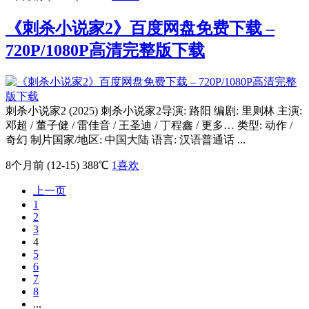
《刺杀小说家2》百度网盘免费下载 –
720P/1080P高清完整版下载
刺杀小说家2 (2025) 刺杀小说家2导演: 路阳 编剧: 里则林 主演:
邓超 / 董子健 / 雷佳音 / 王圣迪 / 丁程鑫 / 更多… 类型: 动作 /
奇幻 制片国家/地区: 中国大陆 语言: 汉语普通话 ...
8个月前 (12-15)
388℃
1
喜欢
上一页
1
2
3
4
5
6
7
8
...