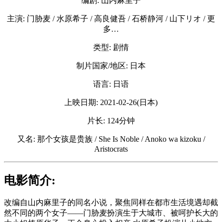
编剧: 山内麻里子
主演: 门胁麦 / 水原希子 / 高良健吾 / 石桥静河 / 山下リオ / 更
多…
类型: 剧情
制片国家/地区: 日本
语言: 日语
上映日期: 2021-02-26(日本)
片长: 124分钟
又名: 那个女孩是贵族 / She Is Noble / Anoko wa kizoku /
Aristocrats
电影简介:
改编自山内麻里子的同名小说，聚焦同样在都市生活境遇却截
然不同的两个女子——门胁麦扮演生于大城市、被呵护长大的