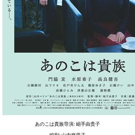
あのこは貴族导演: 岨手由贵子