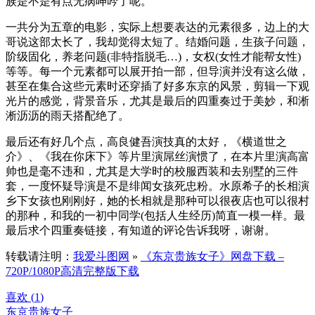
族是不是有点无病呻吟了呢。
一共分为五章的电影，实际上想要表达的元素很多，边上的大
哥说这部太长了，我却觉得太短了。结婚问题，生孩子问题，
阶级固化，养老问题(非特指脱毛…)，女权(女性才能帮女性)
等等。每一个元素都可以展开拍一部，但导演并没有这么做，
甚至在集合这些元素时还穿插了好多东京的风景，剪辑一下观
光片的感觉，背景音乐，尤其是最后的四重奏过于美妙，和淅
淅沥沥的雨天搭配绝了。
最后还有好几个点，高良健吾演技真的太好，《横道世之
介》、《我在你床下》等片里演屌丝演惯了，在本片里演高富
帅也是毫不违和，尤其是大学时的校服西装和去别墅的三件
套，一度怀疑导演是不是绯闻女孩死忠粉。水原希子的长相演
乡下女孩也刚刚好，她的长相就是那种可以很夜店也可以很村
的那种，和我的一初中同学(包括人生经历)简直一模一样。最
最后求个四重奏链接，有知道的评论告诉我呀，谢谢。
转载请注明：
我爱斗图网
»
《东京贵族女子》网盘下载 –
720P/1080P高清完整版下载
喜欢 (
1
)
东京贵族女子