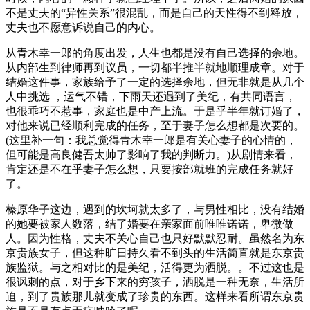
不是丈夫的“异性关系”很混乱，而是自己的天性得不到释放，
丈夫也不愿意诉说自己的内心。
从青木幸一郎的角度出发，人生也都是没有自己选择的余地。
从内部生到律师再到议员，一切都半推半就地顺理成章。对于
结婚这件事，家族给予了一定的选择余地，但无非就是从几个
人中挑选 ，运气不错，下雨天还遇到了美纪，有共同语言，
也很乖巧不惹事，家庭也是中产上流。于是乎半年就订婚了，
对他来说已经顺利完成的任务，至于妻子怎么想都是次要的。
(这里补一句：我总觉得青木幸一郎是有关心妻子的心情的，
但可能是高良健吾太帅了影响了我的判断力。)从剧情来看，
肯定还是不在乎妻子怎么想，只要按部就班的完成任务就好
了。
榛原华子这边，遇到的坎坷就太多了，与男性相比，没有结婚
的她要被家人数落，结了婚要在亲家面前唯唯诺诺，卑微做
人。因为性格，丈夫不关心自己也只好默默忍耐。虽然名为东
京贵族女子，但这种旷日持久看不到头的生活简直就是东京贵
族监狱。与之相对比的是美纪，活得更为洒脱。。不过这也是
很讽刺的点，对于乡下来的穷孩子，洒脱是一种无奈，生活所
迫，到了贵族那儿就变成了珍贵的东西。这样来看所谓东京贵