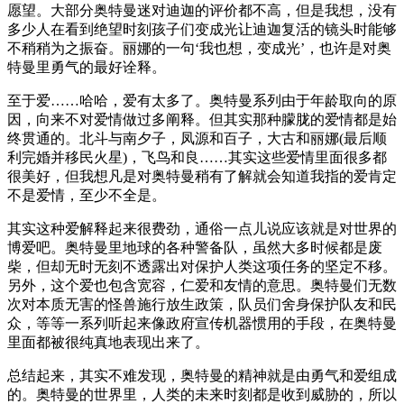
愿望。大部分奥特曼迷对迪迦的评价都不高，但是我想，没有
多少人在看到绝望时刻孩子们变成光让迪迦复活的镜头时能够
不稍稍为之振奋。丽娜的一句‘我也想，变成光’，也许是对奥
特曼里勇气的最好诠释。
至于爱……哈哈，爱有太多了。奥特曼系列由于年龄取向的原
因，向来不对爱情做过多阐释。但其实那种朦胧的爱情都是始
终贯通的。北斗与南夕子，凤源和百子，大古和丽娜(最后顺
利完婚并移民火星)，飞鸟和良……其实这些爱情里面很多都
很美好，但我想凡是对奥特曼稍有了解就会知道我指的爱肯定
不是爱情，至少不全是。
其实这种爱解释起来很费劲，通俗一点儿说应该就是对世界的
博爱吧。奥特曼里地球的各种警备队，虽然大多时候都是废
柴，但却无时无刻不透露出对保护人类这项任务的坚定不移。
另外，这个爱也包含宽容，仁爱和友情的意思。奥特曼们无数
次对本质无害的怪兽施行放生政策，队员们舍身保护队友和民
众，等等一系列听起来像政府宣传机器惯用的手段，在奥特曼
里面都被很纯真地表现出来了。
总结起来，其实不难发现，奥特曼的精神就是由勇气和爱组成
的。奥特曼的世界里，人类的未来时刻都是收到威胁的，所以