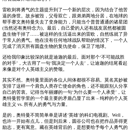
雷欧则将勇气的主题提升到了一个新的层次，因为结合了他苦
逼的身世。故乡被毁，父母双亡，跟弟弟两地分居，在地球的
帮手赛文奥特曼失去了变身能力，只能当个普普通通的诸星团
(当然还有奥特念力)。最后，自己爱的人还有战友居然都被圆
盘生物干掉了……被这样的生活逼出来的雷欧，自然练就了异
于常人的勇气。他在没有任何地球战队帮助的情况下，一个人
完成了消灭所有圆盘生物的复仇使命，保卫了地球。
还给我印象比较深的就是迪迦的最后。面对那个‘不可能战胜
的对手’，大古用了一句‘我决定一个人去’，让迪迦的结尾看起
来像是对个人英雄主义的赞颂。
其实不然。奥特曼里面的各位人间体都很不容易。莫名其妙被
安排了这样一个肩负人类存亡使命的角色，还不能跟别人分享
自己的苦衷。记得当年丽娜的一句‘为什么要一个人承受’，让
奥特曼哲学里的一个最主要的矛盾凸显了出来 – 纯粹的个人英
雄主义 vs. 所有人的勇气与力量。
是的，奥特曼不简简单单是讲述‘英雄’的科幻电视剧。Well，
也许一开始有点儿，但是到后来，圆谷公司也在把作品弄得更
励志，更有寓意。藏在英雄背后的，是想要给予每个人勇气的