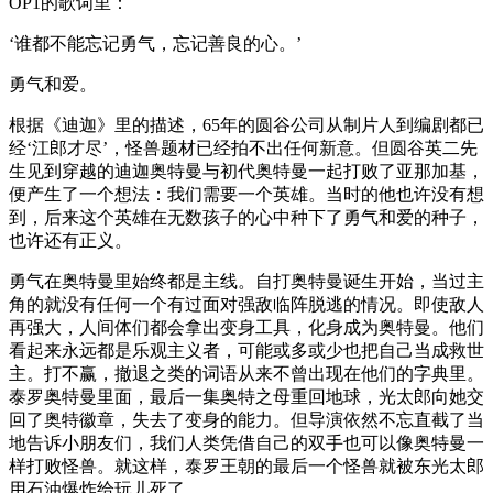
OP1的歌词里：
‘谁都不能忘记勇气，忘记善良的心。’
勇气和爱。
根据《迪迦》里的描述，65年的圆谷公司从制片人到编剧都已
经‘江郎才尽’，怪兽题材已经拍不出任何新意。但圆谷英二先
生见到穿越的迪迦奥特曼与初代奥特曼一起打败了亚那加基，
便产生了一个想法：我们需要一个英雄。当时的他也许没有想
到，后来这个英雄在无数孩子的心中种下了勇气和爱的种子，
也许还有正义。
勇气在奥特曼里始终都是主线。自打奥特曼诞生开始，当过主
角的就没有任何一个有过面对强敌临阵脱逃的情况。即使敌人
再强大，人间体们都会拿出变身工具，化身成为奥特曼。他们
看起来永远都是乐观主义者，可能或多或少也把自己当成救世
主。打不赢，撤退之类的词语从来不曾出现在他们的字典里。
泰罗奥特曼里面，最后一集奥特之母重回地球，光太郎向她交
回了奥特徽章，失去了变身的能力。但导演依然不忘直截了当
地告诉小朋友们，我们人类凭借自己的双手也可以像奥特曼一
样打败怪兽。就这样，泰罗王朝的最后一个怪兽就被东光太郎
用石油爆炸给玩儿死了。