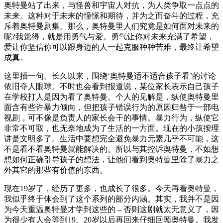
奥特曼站了出来，与怪兽和宇宙人对抗，为人类争取一点点的
未来。这种对于未来的憧憬和期待，并为之而奋斗的过程，充
斥着奥特曼剧集。那么，奥特曼里人们究竟是如何面对未来的
呢?我觉得，就是用勇气与爱。勇气让你对未来充满了希望，
爱让你坚信你可以跟身边的人一起克服种种苦难，最终让希望
成真。
这里插一句。长久以来，围绕‘奥特曼适不适合孩子看’的讨论
依旧夺人眼球。不时也会看到报道说，某位家长表示自己孩子
在学校打人是因为看了奥特曼。个人的见解是，纵使奥特曼里
面含有些许暴力倾向，但把孩子错误行为的原因归咎于一部电
视剧，可不像是负责人的家长会干的事情。暴力行为，纵使它
非常不可取，也无奈地成为了生活的一方面。现在的小孩按理
讲是文明多了。生活中要想完全避免暴力元素几乎不可能，这
不是看不看奥特曼就能解决的。所以与其控诉奥特曼，不如想
想如何正确引导孩子的想法，让他们看到奥特曼里除了暴力之
外其它的那些有价值的东西。
现在19岁了，经历了更多，也成长了很多。今天再看奥特曼，
我似乎终于体会到了这个系列的部分内涵。其实，我并不是因
为今天重温奥特曼才学到这些的 – 否则这剧就太无意义了，因
为很少有人会等到19、20岁以后再回来仔细回顾奥特曼。我发