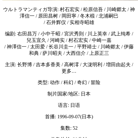
ウルトラマンティガ导演: 村石宏实 / 松原信吾 / 川崎郷太 / 神
澤信一 / 原田昌树 / 岡田寧 / 冬木椴 / 北浦嗣巳
/ 石井辉仪 / 实相寺昭雄
编剧: 右田昌万 / 小中千昭 / 宮沢秀則 / 川上英幸 / 武上纯希 /
兒玉宜久 / 河崎实 / 村石宏实 / 中崎一嘉
/ 神澤信一 / 太田爱 / 长谷川圭一 / 平野靖士 / 川崎郷太 / 伊藤
和典 / 萨川昭夫 / 大西信介 / 上原正三
主演: 长野博 / 吉本多香美 / 高树澪 / 大泷明利 / 増田由起夫 /
更多…
类型: 动作 / 科幻 / 奇幻 / 冒险
制片国家/地区: 日本
语言: 日语
首播: 1996-09-07(日本)
集数: 52