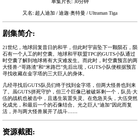
单集片长: 30分钟
又名: 超人迪加 / 迪迦·奥特曼 / Ultraman Tiga
剧集简介:
21世纪，地球回复昔日的和平，但此时宇宙坠下一颗陨石，陨
石有一个人工的时空囊。地球和平联盟TPC的GUTS小队通过
时空囊了解到地球将有大灾难发生。而此时，时空囊预言的两
大怪兽·“哥路渣”和“米路巴”先后出现，GUTS小队便根据预言
寻找收藏在金字塔的三大巨人的身体。
几经寻找后GUTS队员们终于找到金字塔，但两大怪兽也到来
了。虽GUTS拼死守护，但三个巨像已被破坏剩一个，队员·大
伍的战机也被击中，且逃生装置失灵。在危急关头，大伍突然
化成光，和最后一个的石像结合。光之巨人“迪加”因此而复
活，并与两大怪兽展开了战斗……
资源截图: