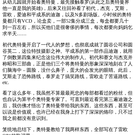
从幼儿园就开始看奥特曼，最先接触泰罗(从此之后奥特曼界
他一直是我的英雄)，后来又往回补看了初代，杰克，艾斯，
雷欧，爱迪和平成系的迪迦，以及N多剧场版。小时候的奥特
曼都只有VCD，论盒卖，一部52集分成三盒，每盒都要几十
到一百左右，所以买他们是很奢侈的事情，每次都要向妈妈乞
求半天……
初代奥特曼开启了一代人的梦想，也彻底成就了圆谷公司和圆
谷英二，这位特技摄影之神。平成系的第一部作品迪迦，就用
了倒数第四集来纪念这位伟大的制作人。初代和赛文与杰克并
称昭和三部曲，正是他们三个将奥特曼的形象深深地刻在了人
们脑海中 – 圆脸，没什么鼻子，蛋大的会发光的眼睛。此后，
艾斯走了恐怖路线，泰罗走了搞笑路线，雷欧走了苦逼路线，
etc.
看了这么多年，我虽然不算最最死忠的每部都看过的粉丝，但
也自认为算半个奥特曼专家了。可直到最近看完第三遍迪迦之
后，我仿佛才悟出了奥特曼带给我的东西。这些东西，甚至可
以说是价值观，也许已经在我身上打下了深深的烙印，只不过
我之前都没有意识到。
笼统地总结下，奥特曼教给了我两样东西，全部写在了雷欧