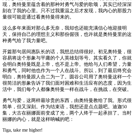
现，奥特曼里蕴含着的那种对勇气与爱的歌颂，其实已经深深
刻在了我的心里。只不过我重温之后才发现，我内心的那股力
量很可能是通过看奥特曼得来的。
这么多年来面对那么多无奈，我却也还能充满信心地迎接明
天，保持自己的理想主义和那份倔强，也许就是奥特曼里的这
种勇气给了我力量吧。
开篇那句居间惠队长的话，我想总结得很好。初见奥特曼，很
容易将这个形象与平庸的个人英雄划等号。其实看久了，你就
会明白奥特曼既是上帝，也不是上帝。他给与人们希望，力量
和勇气，同时他也作为一个人在战斗。所以，到了最后终究会
明白，奥特曼跟人合二为一了。圆谷公司用了奥特曼这样一个
很简洁的形象告诉了我们面对困难和生活应有的态度，因为生
活中，我们每个人都像奥特曼一样在战斗，在挑战，在突破。
勇气与爱，这两样最珍贵的东西，由奥特曼教给了我。形式很
简单，但又深刻。作为结束语，我想还是点点题吧。迪迦50
集，大古在丽娜面前变成了光，两个人终于一起承担了。当时
丽娜的内心，就是这样呐喊的吧：
Tiga, take me higher!