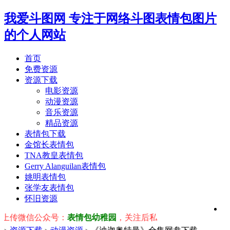
我爱斗图网
专注于网络斗图表情包图片
的个人网站
首页
免费资源
资源下载
电影资源
动漫资源
音乐资源
精品资源
表情包下载
金馆长表情包
TNA教皇表情包
Gerry Alanguilan表情包
姚明表情包
张学友表情包
怀旧资源
信公众号：
表情包幼稚园
，关注后私信关键词立即获取对应表情包