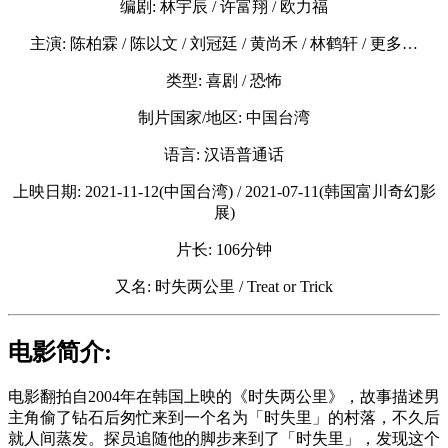
编剧: 林宇辰 / 许富翔 / 欧力福
主演: 陈柏霖 / 陈以文 / 刘冠廷 / 黄尚禾 / 林鹤轩 / 更多…
类型: 喜剧 / 恐怖
制片国家/地区: 中国台湾
语言: 汉语普通话
上映日期: 2021-11-12(中国台湾) / 2021-07-11(韩国富川奇幻影
展)
片长: 106分钟
又名: 时失两公里 / Treat or Trick
电影简介:
电影翻拍自2004年在韩国上映的《时失两公里》，故事描述男
主角偷了钻石后匆忙来到一个名为「时失里」的村落，不久后
就人间蒸发。探员追随他的脚步来到了「时失里」，发现这个