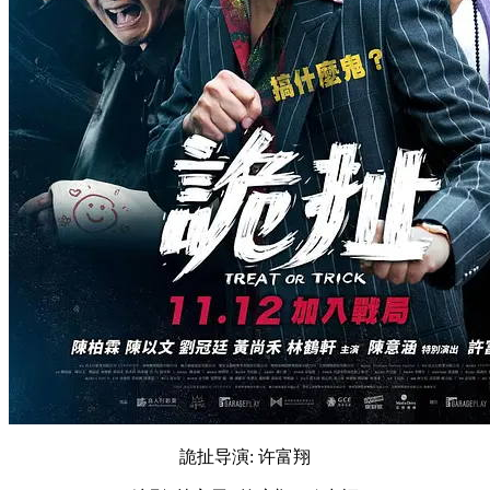
詭扯导演: 许富翔