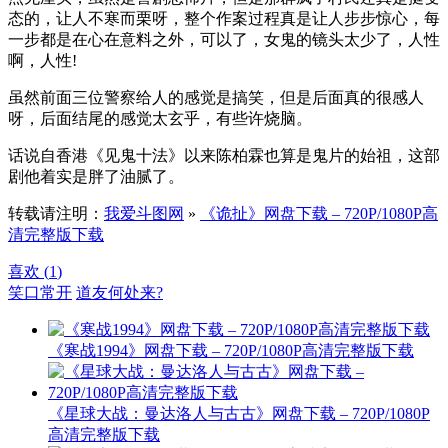
态的，让人不寒而栗呀，整个作案过程真是让人步步惊心，每
一步都是在心在意料之外，可以了，女鬼的镜头太少了，人性
啊，人性!
虽然前面三位警察给人的感觉是搞笑，但是后面真的很感人
呀，后面结尾的感觉太玄乎，有些许烧脑。
话说自香港《见鬼十法》以来陈柏霖也算是鬼片的始祖，这部
剧他着实是胖了油腻了。
转载请注明：
我爱斗图网
»
《诡扯》网盘下载 – 720P/1080P高
清完整版下载
喜欢 (
1
)
笑口常开
道友何处来?
《寒战1994》网盘下载 – 720P/1080P高清完整版下载
《星球大战：曼达洛人与古古》网盘下载 – 720P/1080P
高清完整版下载