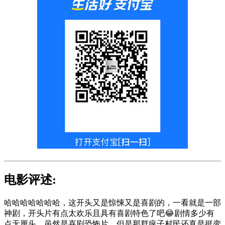
电影评述:
哈哈哈哈哈哈哈，这开头又是惊悚又是喜剧的，一看就是一部
神剧，开头片有点太欢乐且具有喜剧特色了吧😂剧情多少有
点无厘头，虽然是喜剧恐怖片，但是那群疯子村民还真是挺变