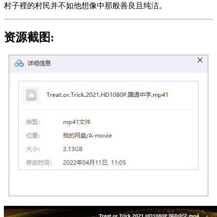
村子裡的村民并不如他想像中那般善良且纯洁。
资源截图: