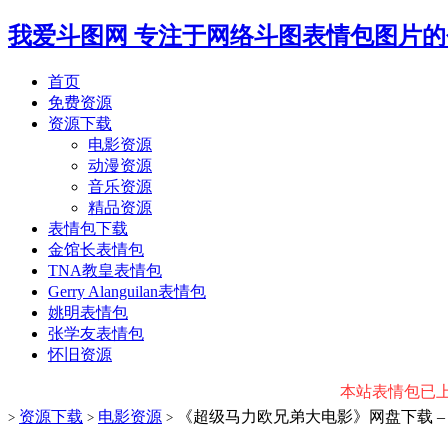
我爱斗图网
专注于网络斗图表情包图片的
首页
免费资源
资源下载
电影资源
动漫资源
音乐资源
精品资源
表情包下载
金馆长表情包
TNA教皇表情包
Gerry Alanguilan表情包
姚明表情包
张学友表情包
怀旧资源
本站表情包已上传微
资源下载
电影资源
《超级马力欧兄弟大电影》网盘下载 – 72
>
>
>