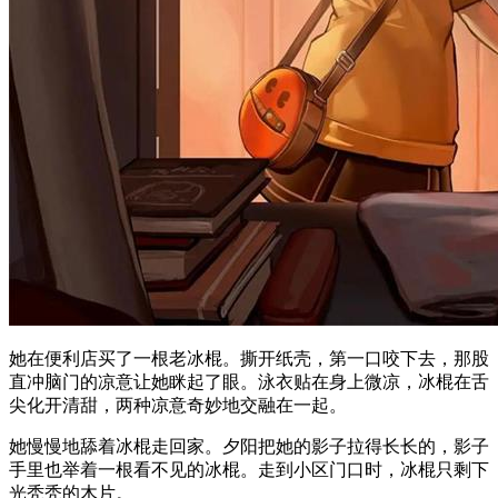
她在便利店买了一根老冰棍。撕开纸壳，第一口咬下去，那股
直冲脑门的凉意让她眯起了眼。泳衣贴在身上微凉，冰棍在舌
尖化开清甜，两种凉意奇妙地交融在一起。
她慢慢地舔着冰棍走回家。夕阳把她的影子拉得长长的，影子
手里也举着一根看不见的冰棍。走到小区门口时，冰棍只剩下
光秃秃的木片。