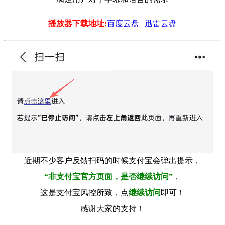
播放器下载地址:
百度云盘
|
迅雷云盘
近期不少客户反馈扫码的时候支付宝会弹出提示，
“非支付宝官方页面，是否继续访问”
，
这是支付宝风控所致，点
继续访问
即可！
感谢大家的支持！