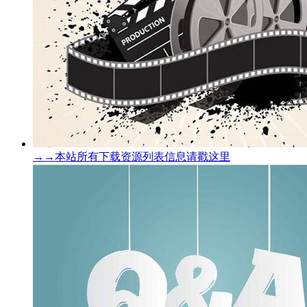
→→本站所有下载资源列表信息请戳这里