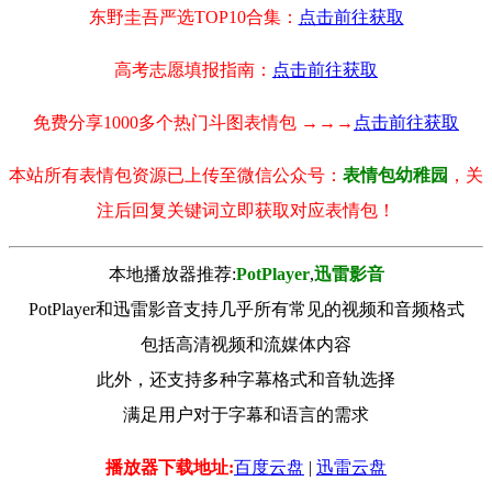
东野圭吾严选TOP10合集：
点击前往获取
高考志愿填报指南：
点击前往获取
免费分享1000多个热门斗图表情包 →→→
点击前往获取
本站所有表情包资源已上传至微信公众号：
表情包幼稚园
，关
注后回复关键词立即获取对应表情包！
本地播放器推荐:
РotРlayer
,
迅雷影音
PotPlayer和迅雷影音支持几乎所有常见的视频和音频格式
包括高清视频和流媒体内容
此外，还支持多种字幕格式和音轨选择
满足用户对于字幕和语言的需求
播放器下载地址:
百度云盘
|
迅雷云盘