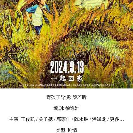
野孩子导演: 殷若昕
编剧: 徐逸洲
主演: 王俊凯 / 关子勰 / 邓家佳 / 陈永胜 / 潘斌龙 / 更多…
类型: 剧情