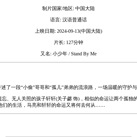
制片国家/地区: 中国大陆
语言: 汉语普通话
上映日期: 2024-09-13(中国大陆)
片长: 127分钟
又名: 小少年 / Stand By Me
讲述了⼀段“小偷”哥哥和“孤⼉”弟弟的流浪路，⼀场温暖的守护
人遗忘、无人关照的孩子轩轩(关子勰 饰)，相似的命运让两个孤
他们的生活，马亮和轩轩的命运又将何去何从……