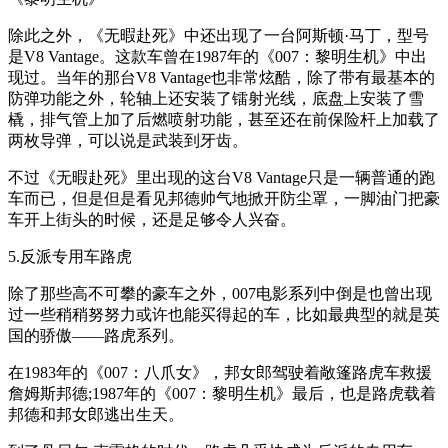
除此之外，《无暇赴死》中还出现了一台阿斯顿·马丁，型号
是V8 Vantage。这款车曾在1987年的《007：黎明生机》中出
现过。当年的那台V8 Vantage也非常炫酷，除了带有最基本的
防弹功能之外，轮轴上还安装了镭射光线，底盘上安装了雪
橇，排气管上加了后燃喷射功能，甚至还在前保险杆上加载了
两枚导弹，可以说是武装到牙齿。
不过《无暇赴死》里出现的这台V8 Vantage只是一辆普通的跑
车而已，但是但是看见邦德帅气地掀开防尘罩，一脚油门把豪
车开上街头的时候，还是足够令人兴奋。
5.反派专用车路虎
除了那些高不可攀的豪车之外，007电影系列中倒是也曾出现
过一些稍稍努努力或许也能买得起的车，比如最典型的就是英
国的骄傲——路虎系列。
在1983年的《007：八爪女》，邦女郎驾驶着敞篷路虎车救援
詹姆斯邦德;1987年的《007：黎明生机》最后，也是路虎载着
邦德和邦女郎逃出生天。