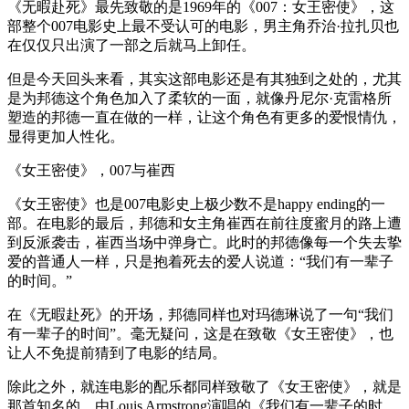
《无暇赴死》最先致敬的是1969年的《007：女王密使》，这
部整个007电影史上最不受认可的电影，男主角乔治·拉扎贝也
在仅仅只出演了一部之后就马上卸任。
但是今天回头来看，其实这部电影还是有其独到之处的，尤其
是为邦德这个角色加入了柔软的一面，就像丹尼尔·克雷格所
塑造的邦德一直在做的一样，让这个角色有更多的爱恨情仇，
显得更加人性化。
《女王密使》，007与崔西
《女王密使》也是007电影史上极少数不是happy ending的一
部。在电影的最后，邦德和女主角崔西在前往度蜜月的路上遭
到反派袭击，崔西当场中弹身亡。此时的邦德像每一个失去挚
爱的普通人一样，只是抱着死去的爱人说道：“我们有一辈子
的时间。”
在《无暇赴死》的开场，邦德同样也对玛德琳说了一句“我们
有一辈子的时间”。毫无疑问，这是在致敬《女王密使》，也
让人不免提前猜到了电影的结局。
除此之外，就连电影的配乐都同样致敬了《女王密使》，就是
那首知名的、由Louis Armstrong演唱的《我们有一辈子的时