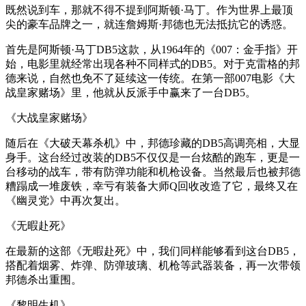
既然说到车，那就不得不提到阿斯顿·马丁。作为世界上最顶
尖的豪车品牌之一，就连詹姆斯·邦德也无法抵抗它的诱惑。
首先是阿斯顿·马丁DB5这款，从1964年的《007：金手指》开
始，电影里就经常出现各种不同样式的DB5。对于克雷格的邦
德来说，自然也免不了延续这一传统。在第一部007电影《大
战皇家赌场》里，他就从反派手中赢来了一台DB5。
《大战皇家赌场》
随后在《大破天幕杀机》中，邦德珍藏的DB5高调亮相，大显
身手。这台经过改装的DB5不仅仅是一台炫酷的跑车，更是一
台移动的战车，带有防弹功能和机枪设备。当然最后也被邦德
糟蹋成一堆废铁，幸亏有装备大师Q回收改造了它，最终又在
《幽灵党》中再次复出。
《无暇赴死》
在最新的这部《无暇赴死》中，我们同样能够看到这台DB5，
搭配着烟雾、炸弹、防弹玻璃、机枪等武器装备，再一次带领
邦德杀出重围。
《黎明生机》