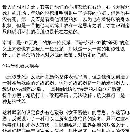
最大的相同之处，其实是他们的心脏都长在右边。在《无暇赴
死》的开场，年幼的玛德琳明明射中了萨芬的心脏，但是他并
没有死。第一反应是看着他斑驳的脸，以为他有着特殊的身体
机制。但是一旦把他与诺博士放在一起思考之后，才意识到这
只能说明萨芬的心脏也是长在右边的。
诺博士是007历史上的第一位反派，而萨芬从007被“杀死”的意
义上来说也算是最后一位反派，所以这一头一尾的相似性设
计，正是导演巧妙地对起源的致敬，对历史的总结。
9.纳米机器人病毒
《无暇赴死》反派萨芬虽然整体表现平庸，但是他确实创造了
一种相当残酷的超级武器。这种超级武器是一种纳米机器人，
经过DNA编码之后，一旦接触就能让特定的对象立即致死。
操作方便，精确打击，致死率高，无法破解，确实算得上是一
种超级武器。
这种武器的设定多少有点致敬《女王密使》的意思。在这部电
影，反派设计了一种可以让所有生物绝育的病毒。只不过这种
病毒使用起来不太方便，所以他组织了世界各地的12名女子，
让她们把病毒带回家乡去传播。对比起来，纳米机器人的设定