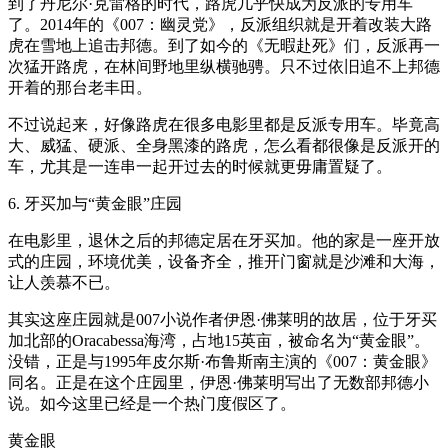
到了丹尼尔·克雷格的时代，路虎几乎快成为反派的专用车
了。2014年的《007：幽灵党》，反派组织就是开着改装大路
虎在雪地上追击邦德。到了如今的《无暇赴死》们，反派再一
次猛开路虎，在林间野地里纵横驰骋。只不过依旧追不上邦德
开着的那台老丰田。
不过说起来，好像路虎在很多电影里都是反派专用车。毕竟高
大、威猛、硬派、全身黑漆的路虎，怎么看都很像是反派开的
车，尤其是一连串一起开过去的时候就更毋庸置疑了。
6. 牙买加与“黄金眼”庄园
在电影里，退休之后的邦德定居在牙买加。他的家是一座开放
式的庄园，环境优美，设备齐全，推开门窗就是沙滩和大海，
让人羡慕不已。
其实这座庄园就是007小说作者伊恩·佛莱明的故居，位于牙买
加北部的Oracabessa海湾，占地15英亩，被命名为“黄金眼”。
没错，正是与1995年皮尔斯·布鲁斯南主演的《007：黄金眼》
同名。正是在这个庄园里，伊恩·佛莱明写出了无数部邦德小
说。如今这里已经是一个热门度假区了。
黄金眼