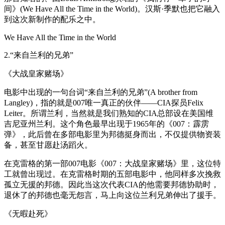
间》(We Have All the Time in the World)。汉斯·季默也把它融入
到这次新制作的配乐之中。
We Have All the Time in the World
2.“来自兰利的兄弟”
《大战皇家赌场》
电影中出现的一句台词“来自兰利的兄弟”(A brother from
Langley)，指的就是007唯一真正的伙伴——CIA探员Felix
Leiter。所谓兰利，当然就是我们熟知的CIA总部设在美国维
吉尼亚州兰利。这个角色最早出现于1965年的《007：霹雳
弹》，此后曾在多部电影里为邦德挺身而出，不仅提供物资装
备，甚至甘愿赴汤蹈火。
在克雷格的第一部007电影《007：大战皇家赌场》里，这位特
工就曾出现过。在克雷格时期的五部电影中，他同样多次挽救
孤立无援的邦德。因此当这次代表CIA的他需要邦德协助时，
退休了的邦德也毫无怨言，马上向这位兰利兄弟伸出了援手。
《无暇赴死》