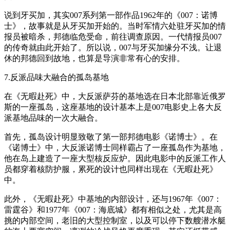
说到牙买加，其实007系列第一部作品1962年的《007：诺博
士》，故事就是从牙买加开始的。当时军情六处驻牙买加的情
报员被暗杀，邦德临危受命，前往调查原因。一代情报员007
的传奇就由此开始了。所以说，007与牙买加缘分不浅。让退
休的邦德回到故地，也算是导演非常有心的安排。
7.反派品味大融合的孤岛基地
在《无暇赴死》中，大反派萨芬的基地选在日本北部靠近俄罗
斯的一座孤岛，这座基地的设计基本上是007电影史上各大反
派基地品味的一次大融合。
首先，孤岛设计明显致敬了第一部邦德电影《诺博士》。在
《诺博士》中，大反派诺博士同样霸占了一座孤岛作为基地，
他在岛上建造了一座大型核反应炉。因此电影中的反派工作人
员都穿着核防护服，累死的设计也同样出现在《无暇赴死》
中。
此外，《无暇赴死》中基地的内部设计，还与1967年《007：
雷霆谷》和1977年《007：海底城》都有相似之处，尤其是高
挑的内部空间，老旧的大型控制室，以及可以停下数艘潜水艇