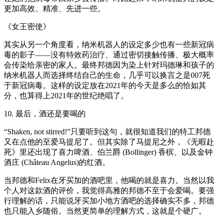
更加高效、精准、先进一些。
《女王密使》
其实从另一个角度看，纳米机器人的设定多少也有一些新冠病
毒的影子——没有特效药治疗、通过密切接触传播、极大概率
会传染给亲密的家人。最终邦德因为染上针对玛德琳和孩子的
纳米机器人而选择终结自己的生命，几乎可以换言之是007死
于新冠病毒。这样的设定放在2021年的今天是多么的恰如其
分，也算得上2021年的世纪绝唱了。
10. 最后，酒还是要喝的
“Shaken, not stirred!”只要听到这句，就很知道我们的特工邦德
又在点他的至爱马提尼了。但其实除了马提尼之外，《无暇赴
死》里还出现了喜力啤酒、伯兰爵 (Bollinger) 香槟、以及金钟
酒庄 (Château Angelus)的红酒。
当邦德和Felix在牙买加的酒吧里，他喝的就是喜力。当然以我
个人对这款酒的评价，我觉得高雅的邦德不至于会爱喝。要强
行理解的话，只能说牙买加小地方酒吧的选择确实不多，邦德
也只能入乡随俗。当然更简单的理解方式，这就是个硬广。