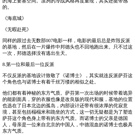
的海上要塞空间。凛冽的冷战风格再度重现，其实还挺带感
的。
《海底城》
《无暇赴死》
同样的跟过去无数部007电影一样，电影的最后总是炸毁反派
的基地，然后在一片爆炸中邦德头也不回地跑出来。只不过这
一次，邦德选择没有逃出生天。
8.第一位和最后一位反派
不仅反派的基地设计致敬了《诺博士》，其实就连反派萨芬这
个角色也与诺博士有着千丝万缕的相似之处。
他们都有着神秘的东方气质。萨芬第一次出场的时候带着诡异
的能剧面具，穿的衣服也像是改良版的现代和服，基地的位置
也选在了日本北边的孤岛，内部设计还带有很浓厚的侘寂意
境，甚至包括榻榻米和跪坐的方式，这一切无疑都是为了塑造
萨芬这个角色身上带有的东方气质。而诺博士的父亲是德国
人，母亲是一位来自北京的中国人，中德混血的诺博士也极具
东方气质。