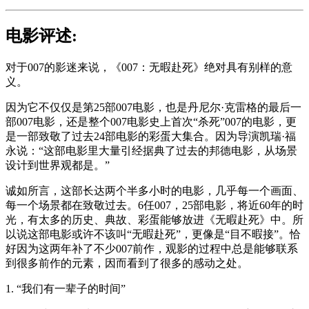
电影评述:
对于007的影迷来说，《007：无暇赴死》绝对具有别样的意
义。
因为它不仅仅是第25部007电影，也是丹尼尔·克雷格的最后一
部007电影，还是整个007电影史上首次“杀死”007的电影，更
是一部致敬了过去24部电影的彩蛋大集合。因为导演凯瑞·福
永说：“这部电影里大量引经据典了过去的邦德电影，从场景
设计到世界观都是。”
诚如所言，这部长达两个半多小时的电影，几乎每一个画面、
每一个场景都在致敬过去。6任007，25部电影，将近60年的时
光，有太多的历史、典故、彩蛋能够放进《无暇赴死》中。所
以说这部电影或许不该叫“无暇赴死”，更像是“目不暇接”。恰
好因为这两年补了不少007前作，观影的过程中总是能够联系
到很多前作的元素，因而看到了很多的感动之处。
1. “我们有一辈子的时间”