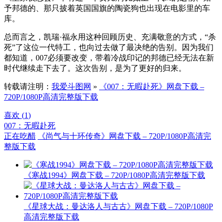
予邦德的、那只披着英国国旗的陶瓷狗也出现在电影里的车
库。
总而言之，凯瑞·福永用这种回顾历史、充满敬意的方式，“杀
死”了这位一代特工，也向过去做了最决绝的告别。因为我们
都知道，007必须要改变，带着冷战印记的邦德已经无法在新
时代继续走下去了。这次告别，是为了更好的归来。
转载请注明：
我爱斗图网
»
《007：无暇赴死》网盘下载 –
720P/1080P高清完整版下载
喜欢 (
1
)
007：无暇赴死
正在吃醋
《尚气与十环传奇》网盘下载 – 720P/1080P高清完
整版下载
《寒战1994》网盘下载 – 720P/1080P高清完整版下载
《星球大战：曼达洛人与古古》网盘下载 – 720P/1080P
高清完整版下载