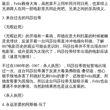
最后，Felix葬身大海，虽然算不上同年同月同日死，也算得上
兄弟两人在同一部电影里共同赴死吧。兄弟之间的至高情义。
3. 来自过去的玛莎拉蒂
《无暇赴死》
《无暇赴死》的开场有一幕戏，邦德在意大利扫墓的时候被幽
灵党埋伏，反派开着一台玛莎拉蒂直冲冲地撞向邦德。了解
007电影历史的观众可能会意识到，玛莎拉蒂并不常出现在007
电影里。或许是因为太现代了，玛莎拉蒂经常出现的电影应该
是《速度与激情》。
不过在1989年的《007：杀人执照》，玛莎拉蒂曾短暂地出现
过一次。这台玛莎拉蒂属于反派大毒枭弗朗兹·桑切兹，他心
狠手辣地杀害了邦德好兄弟Felix的妻子，还致使Felix残废。邦
德发誓要为其报仇。所以这台玛莎拉蒂无疑暗示着，Felix也会
遭遇不幸的事情。当然剧情果然也是这么发展的。
《杀人执照》
4. 永远至爱的阿斯顿·马丁