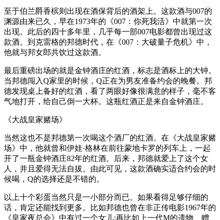
至于伯兰爵香槟则出现在酒保背后的酒架上。这款酒与007的
渊源由来已久，早在1973年的《007：你死我活》中就第一次
出现。此后的四十多年里，几乎每一部007电影都曾出现过这
款酒。到克雷格的邦德时代，在《007：大破量子危机》中，
他就与邦女郎共饮过这款酒。
最后重磅出场的就是金钟酒庄的红酒，标志是酒标上的大钟。
当邦德闯入Q家里的时候，Q正在为男友准备约会的晚餐。邦
德发现桌上备好的红酒，看了两眼好像很满意的样子，毫不客
气地打开，给自己倒一大杯。这瓶红酒正是来自金钟酒庄。
《大战皇家赌场》
当然这也不是邦德第一次喝这个酒厂的红酒。在《大战皇家赌
场》中，他就曾和伊娃·格林在前往蒙地卡罗的列车上，一起
开了一瓶金钟酒庄82年的红酒。后来，邦德就爱上了这个女
人，并且爱得无法自拔。由此可见，这款酒确实适合约会的时
候喝，Q的选择还是不错的。
以上十个彩蛋当然只是一小部分而已。如果看得足够仔细的
话，肯定还能找到更多。比如邦德也曾在非正传电影1967年的
《皇家夜总会》中有过一个女儿;再比如上一代M的遗物、赠