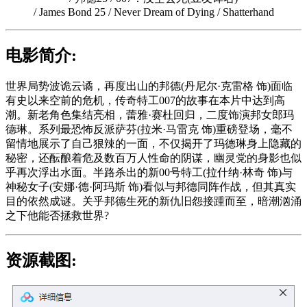
/ James Bond 25 / Never Dream of Dying / Shatterhand
电影简介:
世界局势波诡云谲，再度出山的邦德(丹尼尔·克雷格 饰)面临
有史以来空前的危机，传奇特工007的故事在本片中达到高
潮。新老角色集结亮相，蕾雅·赛杜回归，二度饰演邦女郎玛
德琳。系列最恐怖反派萨芬(拉米·马雷克 饰)重磅登场，毫不
留情地展示了自己狠辣的一面，不仅揭开了玛德琳身上隐藏的
秘密，还酝酿着危及数百万人性命的阴谋，幽灵党的身影也似
乎再次浮出水面。半路杀出的新00号特工(拉什纳·林奇 饰)与
神秘女子(安娜·德·阿玛斯 饰)看似与邦德同阵作战，但其真实
目的依然成谜。关乎邦德生死的新仇旧怨接踵而至，暗潮汹涌
之下他能否拯救世界?
资源截图: