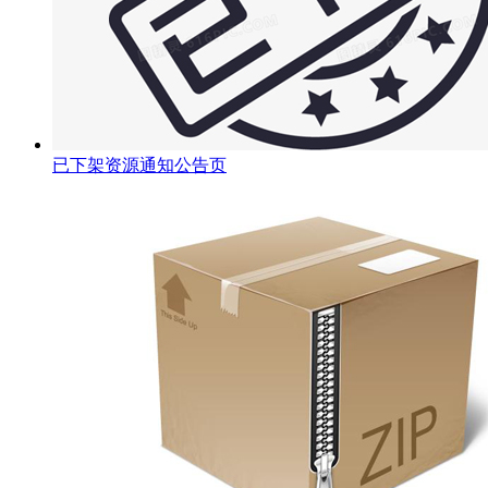
已下架资源通知公告页