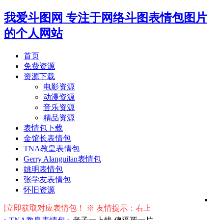
我爱斗图网
专注于网络斗图表情包图片
的个人网站
首页
免费资源
资源下载
电影资源
动漫资源
音乐资源
精品资源
表情包下载
金馆长表情包
TNA教皇表情包
Gerry Alanguilan表情包
姚明表情包
张学友表情包
怀旧资源
立即获取对应表情包！ ※ 友情提示：右上角输入搜索词按回车键