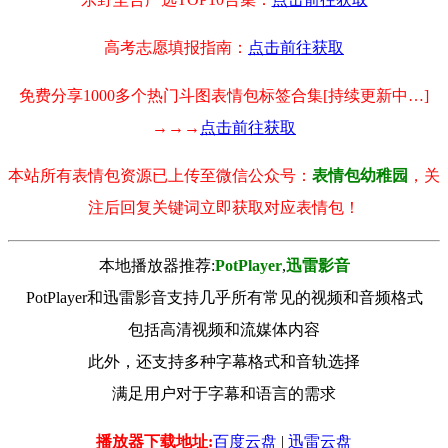
高考志愿填报指南：
点击前往获取
免费分享1000多个热门斗图表情包标签合集[持续更新中…]
→→→
点击前往获取
本站所有表情包资源已上传至微信公众号：
表情包幼稚园
，关
注后回复关键词立即获取对应表情包！
本地播放器推荐:
РotРlayer
,
迅雷影音
PotPlayer和迅雷影音支持几乎所有常见的视频和音频格式
包括高清视频和流媒体内容
此外，还支持多种字幕格式和音轨选择
满足用户对于字幕和语言的需求
播放器下载地址:
百度云盘
|
迅雷云盘