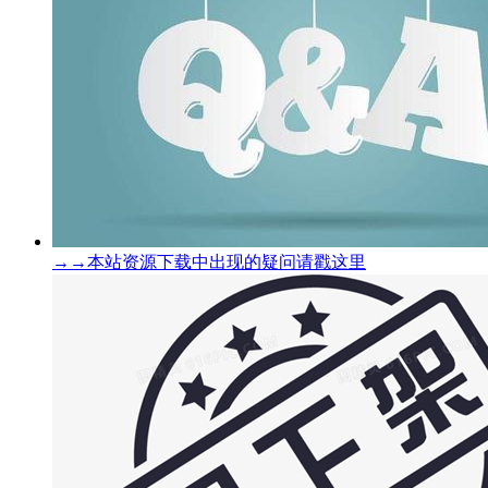
→→本站资源下载中出现的疑问请戳这里