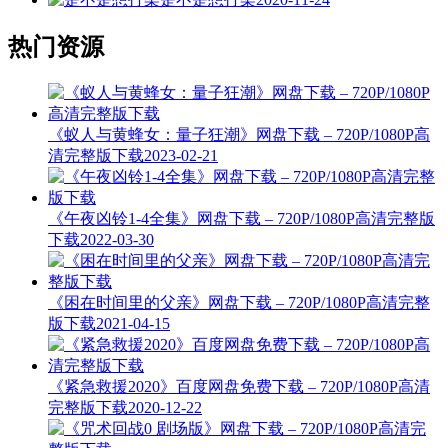
热门资源
《蚁人与黄蜂女：量子狂潮》网盘下载 – 720P/1080P高
清完整版下载
2023-02-21
《午夜凶铃1-4全集》网盘下载 – 720P/1080P高清完整版
下载
2022-03-30
《困在时间里的父亲》网盘下载 – 720P/1080P高清完整
版下载
2021-04-15
《紧急救援2020》百度网盘免费下载 – 720P/1080P高清
完整版下载
2020-12-22