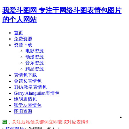
我爱斗图网
专注于网络斗图表情包图片
的个人网站
首页
免费资源
资源下载
电影资源
动漫资源
音乐资源
精品资源
表情包下载
金馆长表情包
TNA教皇表情包
Gerry Alanguilan表情包
姚明表情包
张学友表情包
怀旧资源
，关注后私信关键词立即获取对应表情包！ ※ 友情提示：右上