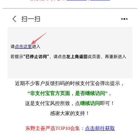
近期不少客户反馈扫码的时候支付宝会弹出提示，
“非支付宝官方页面，是否继续访问”
，
这是支付宝风控所致，点
继续访问
即可！
感谢大家的支持！
东野圭吾严选TOP10合集：
点击前往获取