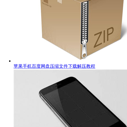
苹果手机百度网盘压缩文件下载解压教程