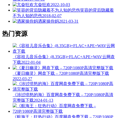
亢奋狂欢
2022-10-03
笑容的背后隐藏着
不为人知的悲伤
2018-02-07
洒家操你妈
2021-03-31
热门资源
《容祖儿音乐合集》(8.35GB)+FLAC+APE+WAV云网盘
下载
2022-01-04
《夏日幽灵》网盘下载 – 720P/1080P高清完整版下载
2022-03-27
《涉过愤怒的海》百度网盘免费下载 – 720P/1080P高清
完整版下载
2024-01-13
《航海王：狂热行动》百度网盘免费下载 – 720P/1080P