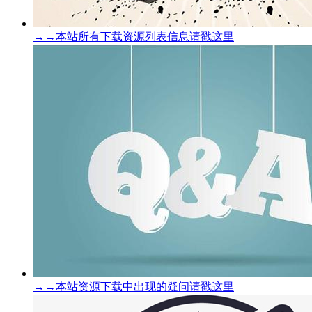
→→本站所有下载资源列表信息请戳这里
→→本站资源下载中出现的疑问请戳这里