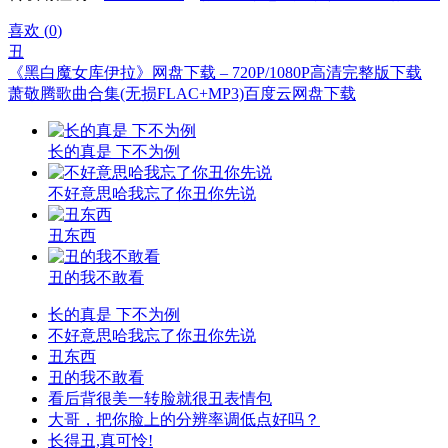
喜欢 (
0
)
丑
《黑白魔女库伊拉》网盘下载 – 720P/1080P高清完整版下载
萧敬腾歌曲合集(无损FLAC+MP3)百度云网盘下载
长的真是 下不为例
不好意思哈我忘了你丑你先说
丑东西
丑的我不敢看
长的真是 下不为例
不好意思哈我忘了你丑你先说
丑东西
丑的我不敢看
看后背很美一转脸就很丑表情包
大哥，把你脸上的分辨率调低点好吗？
长得丑,真可怜!