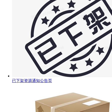
已下架资源通知公告页