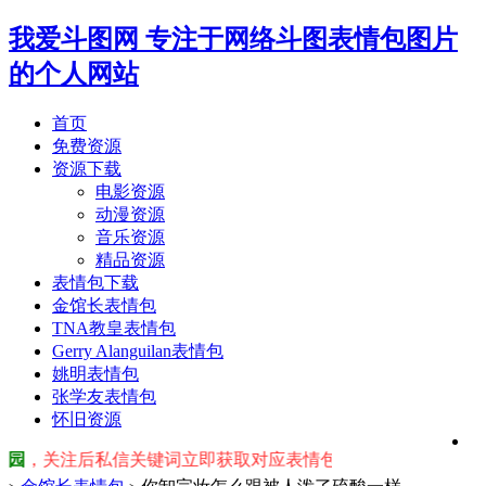
我爱斗图网
专注于网络斗图表情包图片
的个人网站
首页
免费资源
资源下载
电影资源
动漫资源
音乐资源
精品资源
表情包下载
金馆长表情包
TNA教皇表情包
Gerry Alanguilan表情包
姚明表情包
张学友表情包
怀旧资源
，关注后私信关键词立即获取对应表情包！ ※ 友情提示：右上