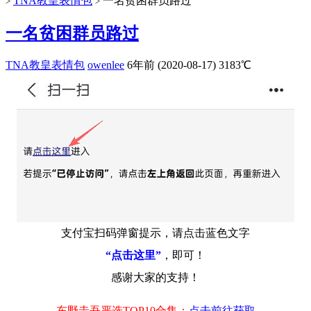
TNA教皇表情包
一名贫困群员路过
>
>
一名贫困群员路过
TNA教皇表情包
owenlee
6年前 (2020-08-17)
3183℃
支付宝扫码弹窗提示，请点击蓝色文字
“点击这里”
，即可！
感谢大家的支持！
东野圭吾严选TOP10合集：
点击前往获取