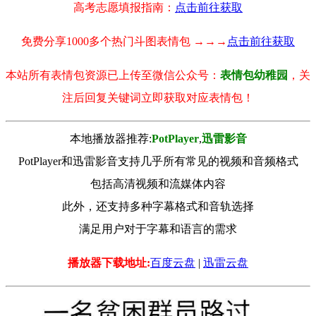
高考志愿填报指南：
点击前往获取
免费分享1000多个热门斗图表情包 →→→
点击前往获取
本站所有表情包资源已上传至微信公众号：
表情包幼稚园
，关
注后回复关键词立即获取对应表情包！
本地播放器推荐:
РotРlayer
,
迅雷影音
PotPlayer和迅雷影音支持几乎所有常见的视频和音频格式
包括高清视频和流媒体内容
此外，还支持多种字幕格式和音轨选择
满足用户对于字幕和语言的需求
播放器下载地址:
百度云盘
|
迅雷云盘