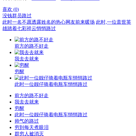
喜欢 (
0
)
没钱
群员
路过
此时一名不愿透露姓名的热心网友前来暖场
此时,一位盖世英
雄踏着七彩祥云悄悄路过
前方的路不好走
我去去就来
穷醒
此时一位靓仔骑着电瓶车悄悄路过
前方的路不好走
我去去就来
穷醒
此时一位靓仔骑着电瓶车悄悄路过
帅气的路过
穷到每天煮眼泪
群穷人被消灭