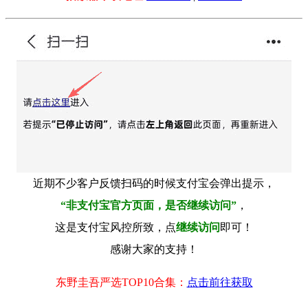
近期不少客户反馈扫码的时候支付宝会弹出提示，
“非支付宝官方页面，是否继续访问”
，
这是支付宝风控所致，点
继续访问
即可！
感谢大家的支持！
东野圭吾严选TOP10合集：
点击前往获取