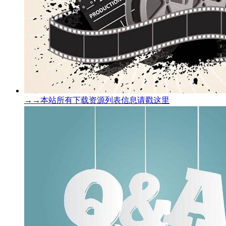
→→本站所有下载资源列表信息请戳这里