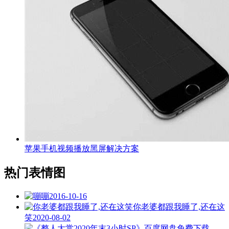
苹果手机视频播放黑屏解决方案
热门表情图
嘣
2016-10-16
你老婆都跟我睡了,还在这
笑
2020-08-02