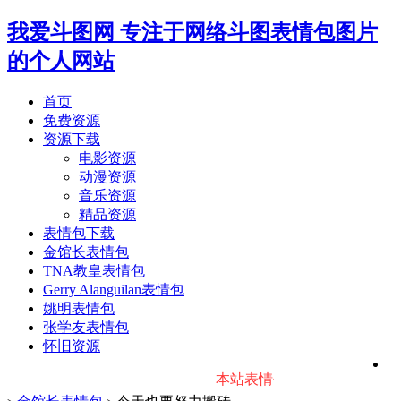
我爱斗图网
专注于网络斗图表情包图片
的个人网站
首页
免费资源
资源下载
电影资源
动漫资源
音乐资源
精品资源
表情包下载
金馆长表情包
TNA教皇表情包
Gerry Alanguilan表情包
姚明表情包
张学友表情包
怀旧资源
本站表情包已上传微信公众号：