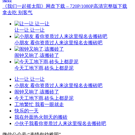
《​我们一起摇太阳》网盘下载 – 720P/1080P高清完整版下载
拿去吃 别客气
让一让 让一让
小朋友 看你资质过人来这里报名去搬砖吧
闹钟又响了,该搬砖了
今天工地下雨,砖头上都是泥
让一让 让一让
小朋友 看你资质过人来这里报名去搬砖吧
闹钟又响了,该搬砖了
今天工地下雨,砖头上都是泥
工地繁忙 我看一眼就走
快乐的一天
我在外面热火朝天的搬砖
小伙子我看你资质过人来这里报名去搬砖吧
微信公众号:“表情包幼稚园”