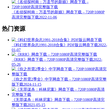
《名侦探柯南：万圣节的新娘》网盘下载 – 720P/1080P
高清完整版下载
2022-11-06
热门资源
《科幻世界杂志1991-2018合集》PDF版云网盘下载
2022-
01-07
《RRR》网盘下载 – 720P/1080P高清完整版下载
2022-
05-26
《你之所需2季全》中字网盘下载 – 720P/1080P高清完整
版下载
2024-11-15
《无罪谋杀：科林尼案》网盘下载 – 720P/1080P高清完
整版下载
2021-05-15