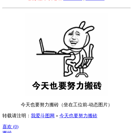
今天也要努力搬砖（坐在工位前-动态图片）
转载请注明：
我爱斗图网
»
今天也要努力搬砖
喜欢 (
0
)
搬砖