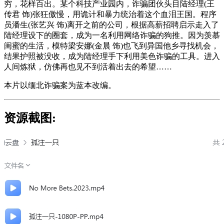
穷，花样百出。某个科技产业园内，诈骗团伙头目陆经理(王
传君 饰)张狂傲慢，用诡计和暴力统治着这个血泪王国。程序
员潘生(张艺兴 饰)离开之前的公司，根据高薪招聘启示走入了
陆经理设下的圈套，成为一名利用网络诈骗的狗推。因为羡慕
闺蜜的生活，模特梁安娜(金晨 饰)也飞到异国他乡寻找机会，
结果护照被没收，成为陆经理手下利用美色诈骗的工具。进入
人间炼狱，仿佛再也见不到活着出去的希望……
本片以缅北诈骗案为蓝本改编。
资源截图: