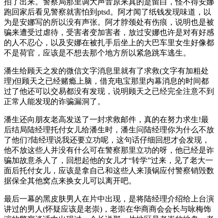
拍了出来。警察局那里调大声音原来真的是留白，怪不得安娜
跑回家后看见警察就害怕到ptsd。阿才闻了纸钱发现味道，以
为是安娜写的所以没有声张。阿才脖颈处有伤痕，说明也是被
骗来遭受过虐待，受害者变加害者，放过安娜也许是对有好感
的人不忍心，以及安娜在被扎手后坐上的大巴车里女生好像都
不是荷官，应该是不想去那个地方所以紧急跳车逃生。
潘生给顾天之发的微信文字消息里就有了求救(文字有加粗处
理)但顾天之已经赌瘾上脑，借充电宝那里内幕消息的时间都
过了他还可以交易都没有发现，说明顾天之已经完全注意不到
正常人能发现的诈骗漏洞了。
潘生还向朋友老高发送了一封求救邮件，真的在努力求生!最
后结局陆经理托付女儿给潘生时，潘生问陆经理你为什么不放
了他们?陆经理说我还要立功呢，这句话仔细回想才会发现，
他不放这些人并没有什么可在警察那里立功的呀，他已经是诈
骗加故意杀人了，回想起他的女儿才“转学”过来，见了老大一
面后托付女儿，应该是拿自己和这些人来顶锅应付警察销毁数
据保全其他窝点来换女儿可以离开吧。
最后一幕的黑皮肤男人在片中出现，是将陆经理介绍给上台演
讲过的男人(怀疑应该是老崇)，老崇在华商商会会长与咏梅饰