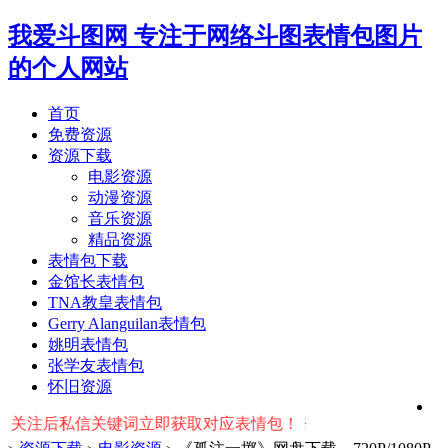
我爱斗图网
专注于网络斗图表情包图片
的个人网站
首页
免费资源
资源下载
电影资源
动漫资源
音乐资源
精品资源
表情包下载
金馆长表情包
TNA教皇表情包
Gerry Alanguilan表情包
姚明表情包
张学友表情包
怀旧资源
注后私信关键词立即获取对应表情包！ ※ 友情提示：右上角输入