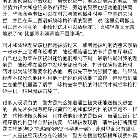
演的警察谈话中出现过，会长说那一片地区是老崇的地盘，老
崇势力很大和总统关系都很好，旁边的警察也想劝他们快离
开。华商商会老板可以在村民与警察械斗时赤手空拳进去阻
拦，并且在车上言语威胁咏梅饰演的警察，说“这里公司搬走
村民是不同意的，业绩过亿才可以放烟花”。咏梅轻蔑又无奈
地说了句“比贩毒利润高能不嚣张吗”。
阿才和陆经理应该也都是被骗过来，或者是被利润诱惑来然后
一步步升上管理和经理的。陆经理给潘生的卡片是餐厅电话，
自己也会做菜在庆祝时还给他们颠勺下厨，最后结局时我的理
解是：陆经理在监控中发现安娜没有死，打开保险柜拿枪时，
阿才以为陆经理要拿枪杀他，所以先下手为强捅了他。结果陆
经理不仅没杀他还利用他一把说你帮我删了监控，但没想到潘
生在他手机里留了后手，咏梅去拿手机的时候阿才就想拿枪打
碎手机，结果就被击毙了。
很多人没明白的：警方是怎么知道潘生被关还能送馒头进去
的，首先片头就有程序员荷官吃的和低级狗推的饭菜是不一样
的，狗推吃馒头榨菜，程序员他们吃的是饭菜。当潘生设计好
程序后狗推已经全部被转卖，纸钱被发现后，潘生被打断腿惩
罚关狗笼(与之前逃跑的老婆怀孕男一致)，此时里面只有潘生
一个人是被惩罚状态在吃馒头，警方在搜查垃圾桶和观察外卖