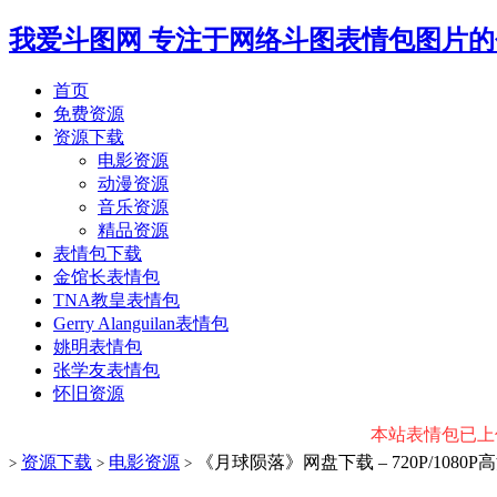
我爱斗图网
专注于网络斗图表情包图片的
首页
免费资源
资源下载
电影资源
动漫资源
音乐资源
精品资源
表情包下载
金馆长表情包
TNA教皇表情包
Gerry Alanguilan表情包
姚明表情包
张学友表情包
怀旧资源
本站表情包已上传微
资源下载
电影资源
《月球陨落》网盘下载 – 720P/1080
>
>
>