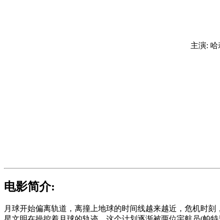
主演: 哈
电影简介:
月球开始偏离轨道，离撞上地球的时间线越来越近，危机时刻，
星文明在操控着月球的轨迹。这个计划逐渐被两位宇航员(帕特