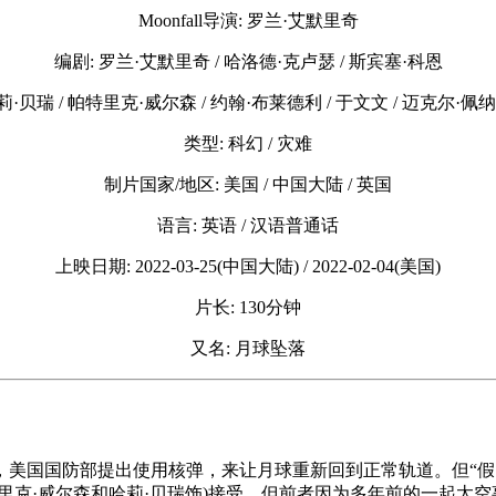
Moonfall导演: 罗兰·艾默里奇
编剧: 罗兰·艾默里奇 / 哈洛德·克卢瑟 / 斯宾塞·科恩
莉·贝瑞 / 帕特里克·威尔森 / 约翰·布莱德利 / 于文文 / 迈克尔·佩纳
类型: 科幻 / 灾难
制片国家/地区: 美国 / 中国大陆 / 英国
语言: 英语 / 汉语普通话
上映日期: 2022-03-25(中国大陆) / 2022-02-04(美国)
片长: 130分钟
又名: 月球坠落
美国国防部提出使用核弹，来让月球重新回到正常轨道。但“假冒
里克·威尔森和哈莉·贝瑞饰)接受，但前者因为多年前的一起太