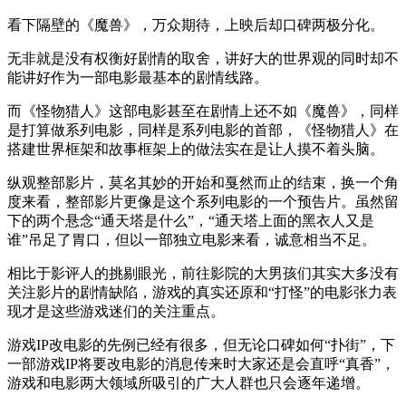
看下隔壁的《魔兽》，万众期待，上映后却口碑两极分化。
无非就是没有权衡好剧情的取舍，讲好大的世界观的同时却不
能讲好作为一部电影最基本的剧情线路。
而《怪物猎人》这部电影甚至在剧情上还不如《魔兽》，同样
是打算做系列电影，同样是系列电影的首部，《怪物猎人》在
搭建世界框架和故事框架上的做法实在是让人摸不着头脑。
纵观整部影片，莫名其妙的开始和戛然而止的结束，换一个角
度来看，整部影片更像是这个系列电影的一个预告片。虽然留
下的两个悬念“通天塔是什么”，“通天塔上面的黑衣人又是
谁”吊足了胃口，但以一部独立电影来看，诚意相当不足。
相比于影评人的挑剔眼光，前往影院的大男孩们其实大多没有
关注影片的剧情缺陷，游戏的真实还原和“打怪”的电影张力表
现才是这些游戏迷们的关注重点。
游戏IP改电影的先例已经有很多，但无论口碑如何“扑街”，下
一部游戏IP将要改电影的消息传来时大家还是会直呼“真香”，
游戏和电影两大领域所吸引的广大人群也只会逐年递增。