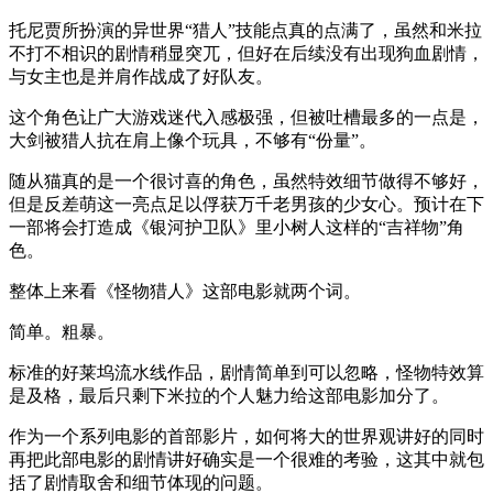
托尼贾所扮演的异世界“猎人”技能点真的点满了，虽然和米拉
不打不相识的剧情稍显突兀，但好在后续没有出现狗血剧情，
与女主也是并肩作战成了好队友。
这个角色让广大游戏迷代入感极强，但被吐槽最多的一点是，
大剑被猎人抗在肩上像个玩具，不够有“份量”。
随从猫真的是一个很讨喜的角色，虽然特效细节做得不够好，
但是反差萌这一亮点足以俘获万千老男孩的少女心。预计在下
一部将会打造成《银河护卫队》里小树人这样的“吉祥物”角
色。
整体上来看《怪物猎人》这部电影就两个词。
简单。粗暴。
标准的好莱坞流水线作品，剧情简单到可以忽略，怪物特效算
是及格，最后只剩下米拉的个人魅力给这部电影加分了。
作为一个系列电影的首部影片，如何将大的世界观讲好的同时
再把此部电影的剧情讲好确实是一个很难的考验，这其中就包
括了剧情取舍和细节体现的问题。