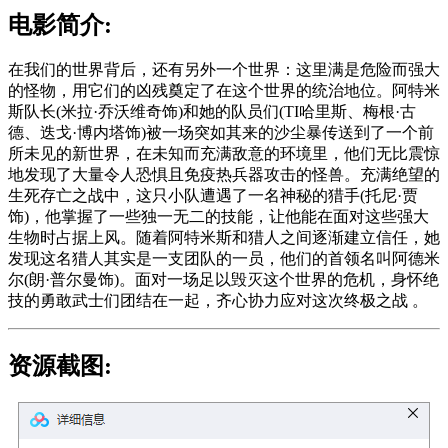
电影简介:
在我们的世界背后，还有另外一个世界：这里满是危险而强大
的怪物，用它们的凶残奠定了在这个世界的统治地位。阿特米
斯队长(米拉·乔沃维奇饰)和她的队员们(TI哈里斯、梅根·古
德、迭戈·博内塔饰)被一场突如其来的沙尘暴传送到了一个前
所未见的新世界，在未知而充满敌意的环境里，他们无比震惊
地发现了大量令人恐惧且免疫热兵器攻击的怪兽。充满绝望的
生死存亡之战中，这只小队遭遇了一名神秘的猎手(托尼·贾
饰)，他掌握了一些独一无二的技能，让他能在面对这些强大
生物时占据上风。随着阿特米斯和猎人之间逐渐建立信任，她
发现这名猎人其实是一支团队的一员，他们的首领名叫阿德米
尔(朗·普尔曼饰)。面对一场足以毁灭这个世界的危机，身怀绝
技的勇敢武士们团结在一起，齐心协力应对这次终极之战 。
资源截图: