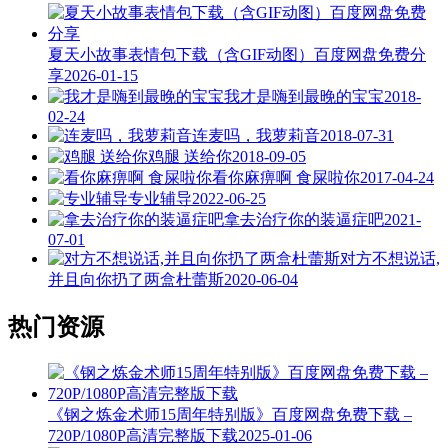
夏天小故事表情包下载（含GIF动图）百度网盘免费分
享
2026-01-15
我才是嗨到最晚的宝宝
2018-
02-24
连麦吗，我萝莉音
2018-07-31
鸡腿 送给你
2018-09-05
看你麻痹啊 食屎啦你
2017-04-24
专业辅导
2022-06-25
拿去治疗你的装逼症吧
2021-
07-01
对方不想说话,
并且向你扔了两盒杜蕾斯
2020-06-04
热门资源
《钢之炼金术师15周年特别版》百度网盘免费下载 –
720P/1080P高清完整版下载
2025-01-06