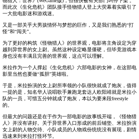
物猎人：世界》(WeGame版)，但很快被有关部门叫停下架 。
而此次《生化危机》团队接手怪物猎人登上大荧幕着实吸引了
一大批电影迷和游戏迷。
又是一部关乎大男孩情怀与梦想的巨作，又是我们熟悉的“打
怪”和“闯关”。
为了更好的构筑《怪物猎人》的世界观，电影将主角设定为穿
越到异世界的女上尉。虽然这种设定略显僵硬，但毕竟游戏本
身也没有丰满且完善的世界观，这点可以理解。
米拉作为一个人撑起《生化危机》六部电影的女神，在这部电
影里当然也要做“孤胆”英雄啦。
于是，米拉扮演的女上尉所率领的小队很快就成了炮灰，值得
一提的是，知名华人说唱歌手兼跑龙套达人欧阳靖就是米拉小
队的一员，可惜五分钟就成了炮灰，本以为要来段freestyle
的。
但最大的问题还是在于作为一部电影的故事线开端，《怪物猎
人》并没有讲好。关于异世界入口形成的前后铺垫、米拉扮演
女上尉的人物交待、小队成员的人物戏份统统没有展现，剧情
迅速来到米拉打怪环节。