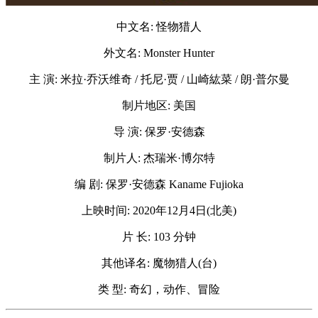
中文名: 怪物猎人
外文名: Monster Hunter
主 演: 米拉·乔沃维奇 / 托尼·贾 / 山崎紘菜 / 朗·普尔曼
制片地区: 美国
导 演: 保罗·安德森
制片人: 杰瑞米·博尔特
编 剧: 保罗·安德森 Kaname Fujioka
上映时间: 2020年12月4日(北美)
片 长: 103 分钟
其他译名: 魔物猎人(台)
类 型: 奇幻，动作、冒险