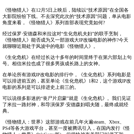
《怪物猎人》在12月5日上映后，陆续以“技术原因”在全国各
大影院纷纷下线。不去深究此次的“技术原因”问题，单从电影
角度来看，《怪物猎人》系列首部表现究竟如何?
经过保罗·安德森和米拉这对“生化危机夫妇”的联手烹制，
《怪物猎人》能否成为又一部游戏大IP改编电影的神作?今天
就聊聊近期处于风波中的电影《怪物猎人》。
《生化危机》在经过长达十多年的时间里终于在第六部划上句
号。相信米拉也成了很多男孩成长路上的女神。
在单论所有游戏IP改电影的排行中，《生化危机》系列电影是
可以排进前五的，甚至单论《生化危机》1和2，这个游戏IP改
电影的系列是可以排进史上前三的。
可以说很多影迷的“丧尸片启蒙”就是《生化危机》。我们见证
了米拉一路封神，和导演保罗·安德森妇唱夫随，最终成就经
典。
《怪物猎人：世界》这部游戏在前几年火遍steam、Xbox、
PS4等各大游戏平台，甚至一度被腾讯引入，在国内发行《怪