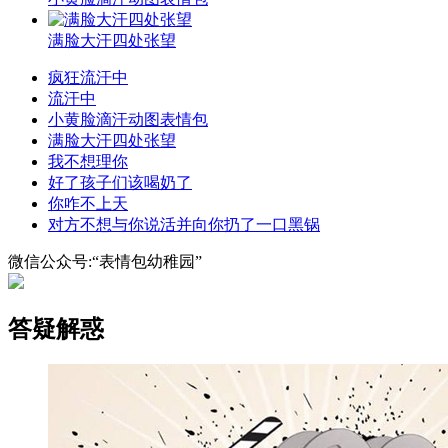
满脸大汗四处张望
疯狂流汗中
流汗中
小黄脸滴汗动图表情包
满脸大汗四处张望
我不想理你
好了孩子们该喝奶了
你咋不上天
对方不想与你说活并向你扔了一口黑锅
微信公众号:“表情包幼稚园”
答疑解惑