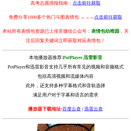
高考志愿填报指南：
点击前往获取
免费分享1000多个热门斗图表情包 →→→
点击前往获取
本站所有表情包资源已上传至微信公众号：
表情包幼稚园
，关
注后回复关键词立即获取对应表情包！
本地播放器推荐:
РotРlayer
,
迅雷影音
PotPlayer和迅雷影音支持几乎所有常见的视频和音频格式
包括高清视频和流媒体内容
此外，还支持多种字幕格式和音轨选择
满足用户对于字幕和语言的需求
播放器下载地址:
百度云盘
|
迅雷云盘