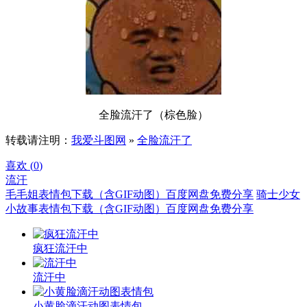
全脸流汗了（棕色脸）
转载请注明：
我爱斗图网
»
全脸流汗了
喜欢 (
0
)
流汗
毛毛姐表情包下载（含GIF动图）百度网盘免费分享
骑士少女
小故事表情包下载（含GIF动图）百度网盘免费分享
疯狂流汗中
流汗中
小黄脸滴汗动图表情包