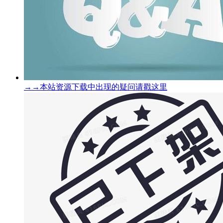
→→本站资源下载中出现的疑问请戳这里