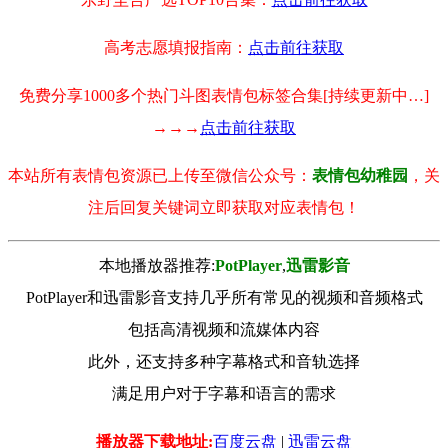
高考志愿填报指南：
点击前往获取
免费分享1000多个热门斗图表情包标签合集[持续更新中…]
→→→
点击前往获取
本站所有表情包资源已上传至微信公众号：
表情包幼稚园
，关
注后回复关键词立即获取对应表情包！
本地播放器推荐:
РotРlayer
,
迅雷影音
PotPlayer和迅雷影音支持几乎所有常见的视频和音频格式
包括高清视频和流媒体内容
此外，还支持多种字幕格式和音轨选择
满足用户对于字幕和语言的需求
播放器下载地址:
百度云盘
|
迅雷云盘