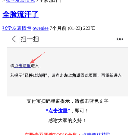
张学友表情包
全脸流汗了
>
>
全脸流汗了
张学友表情包
owenlee
7个月前 (01-23)
223℃
支付宝扫码弹窗提示，请点击蓝色文字
“点击这里”
，即可！
感谢大家的支持！
东野圭吾严选TOP10合集：
点击前往获取