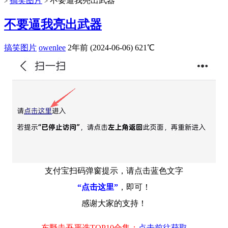
搞笑图片
不要逼我亮出武器
>
>
不要逼我亮出武器
搞笑图片
owenlee
2年前 (2024-06-06)
621℃
支付宝扫码弹窗提示，请点击蓝色文字
“点击这里”
，即可！
感谢大家的支持！
东野圭吾严选TOP10合集：
点击前往获取