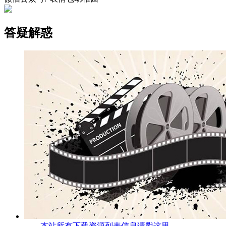
答疑解惑
→→本站所有下载资源列表信息请戳这里