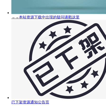
→→本站资源下载中出现的疑问请戳这里
已下架资源通知公告页