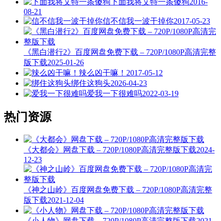
下面我将艾特一条傻狗
2016-
08-21
信不信我一波干掉你
2017-05-23
《黑白潜行2》百度网盘免费下载 – 720P/1080P高清完整
版下载
2025-01-26
辣么凶干嘛！
2017-05-12
绑住这狗头
2026-04-23
爱我一下很难吗
2022-03-19
热门资源
《大都会》网盘下载 – 720P/1080P高清完整版下载
2024-
12-23
《神之山岭》百度网盘免费下载 – 720P/1080P高清完整
版下载
2021-12-04
《小人物》网盘下载 – 720P/1080P高清完整版下载
2021-