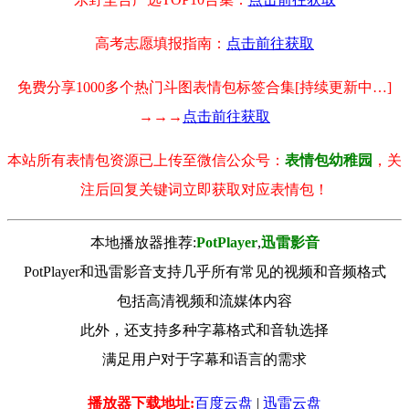
高考志愿填报指南：
点击前往获取
免费分享1000多个热门斗图表情包标签合集[持续更新中…]
→→→
点击前往获取
本站所有表情包资源已上传至微信公众号：
表情包幼稚园
，关
注后回复关键词立即获取对应表情包！
本地播放器推荐:
РotРlayer
,
迅雷影音
PotPlayer和迅雷影音支持几乎所有常见的视频和音频格式
包括高清视频和流媒体内容
此外，还支持多种字幕格式和音轨选择
满足用户对于字幕和语言的需求
播放器下载地址:
百度云盘
|
迅雷云盘