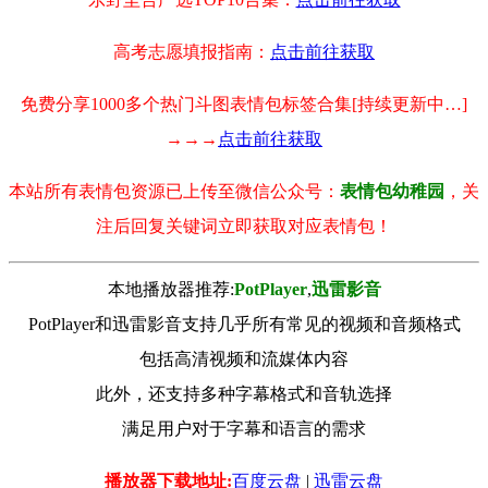
高考志愿填报指南：
点击前往获取
免费分享1000多个热门斗图表情包标签合集[持续更新中…]
→→→
点击前往获取
本站所有表情包资源已上传至微信公众号：
表情包幼稚园
，关
注后回复关键词立即获取对应表情包！
本地播放器推荐:
РotРlayer
,
迅雷影音
PotPlayer和迅雷影音支持几乎所有常见的视频和音频格式
包括高清视频和流媒体内容
此外，还支持多种字幕格式和音轨选择
满足用户对于字幕和语言的需求
播放器下载地址:
百度云盘
|
迅雷云盘