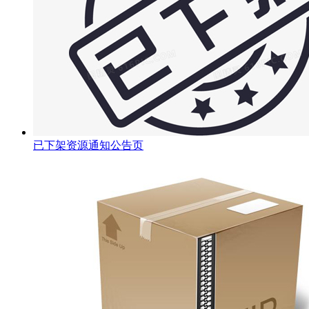
已下架资源通知公告页