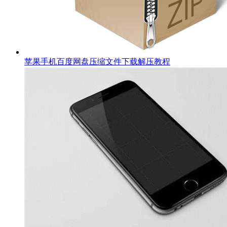
苹果手机百度网盘压缩文件下载解压教程