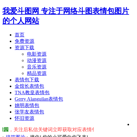
我爱斗图网
专注于网络斗图表情包图片
的个人网站
首页
免费资源
资源下载
电影资源
动漫资源
音乐资源
精品资源
表情包下载
金馆长表情包
TNA教皇表情包
Gerry Alanguilan表情包
姚明表情包
张学友表情包
怀旧资源
园
，关注后私信关键词立即获取对应表情包！ ※ 友情提示：右