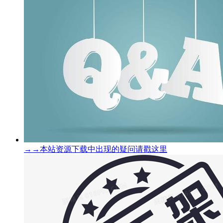
→→本站资源下载中出现的疑问请戳这里