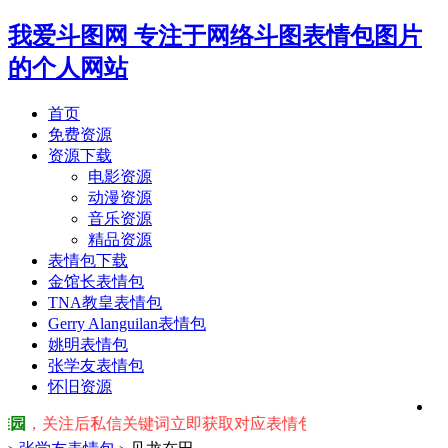
我爱斗图网
专注于网络斗图表情包图片
的个人网站
首页
免费资源
资源下载
电影资源
动漫资源
音乐资源
精品资源
表情包下载
金馆长表情包
TNA教皇表情包
Gerry Alanguilan表情包
姚明表情包
张学友表情包
怀旧资源
园
，关注后私信关键词立即获取对应表情包！ ※ 友情提示：右上