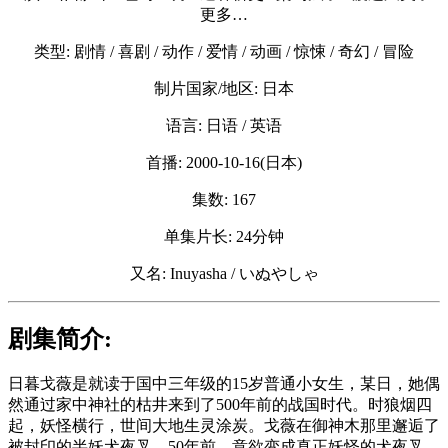
更多…
类型: 剧情 / 喜剧 / 动作 / 爱情 / 动画 / 惊悚 / 奇幻 / 冒险
制片国家/地区: 日本
语言: 日语 / 英语
首播: 2000-10-16(日本)
集数: 167
单集片长: 24分钟
又名: Inuyasha / いぬやしゃ
剧集简介:
日暮戈薇是就读于国中三年级的15岁普通小女生，某日，她偶
然通过家中神社的枯井来到了500年前的战国时代。时狼烟四
起，妖怪横行，世间大地生灵涂炭。戈薇在御神木那里邂逅了
被封印的半妖犬夜叉。50年前，意欲变成真正妖怪的犬夜叉，