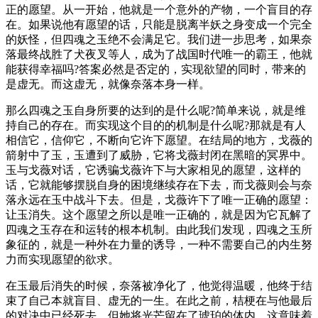
正的愿望。从一开始，他就是一个意外的产物，一个盲目的存
在。如果说他有愿望的话，只能是脱离半妖之身变成一个完全
的妖怪，但四魂之玉绝不会满足它。我们进一步思考，如果奈
落最终战胜了犬夜叉等人，成为了战国时代唯一的霸王，他就
能获得幸福吗?答案必然是否定的，实现欲望的同时，带来的
是虚无。而这虚无，就像奈落本身一样。
那么四魂之玉自身所要的达到的是什么呢?简单来说，就是维
持自己的存在。而实现这个目的的机制是什么呢?那就是有人
相信它，信仰它，不断向它许下愿望。在结局的地方，戈薇的
箭射中了玉，玉遭到了威胁，它将戈薇封闭在黑暗的冥界中。
玉与戈薇对话，它诱骗戈薇许下与大家相见的愿望，这样的
话，它就能够摆脱自身的困境继续存在下去，而戈薇则会与奈
落永远在玉中战斗下去。但是，戈薇许下了唯一正确的愿望：
让玉消失。这个愿望之所以是唯一正确的，就是因为它瓦解了
四魂之玉存在和运转的根本机制。由此我们发现，四魂之玉所
象征的，就是一种外在力量的诱导，一种不需要自己的内生努
力而实现愿望的欲求。
在玉最后消失的时候，奈落被净化了，他觉得温暖，他终于结
束了自己本就盲目、虚无的一生。在此之前，桔梗在与他最后
的对决中已经死去，但她将光芒留在了琥珀的体内，这意味着