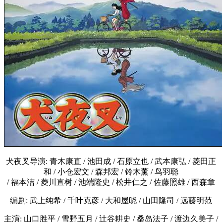
犬夜叉导演: 青木康直 / 池田成 / 石原立也 / 武本康弘 / 菱田正
和 / 小仓宏文 / 森邦宏 / 铃木薰 / 鸟羽聪
/ 福本洁 / 菱川直树 / 池端隆史 / 松井仁之 / 佐藤照雄 / 西森章
编剧: 武上纯希 / 千叶克彦 / 大和屋晓 / 山田隆司 / 远藤明范
主演: 山口胜平 / 雪野五月 / 辻谷耕史 / 桑岛法子 / 渡边久美子 /