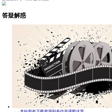
答疑解惑
→→本站所有下载资源列表信息请戳这里