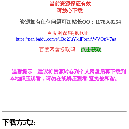
当前资源保证有效
请放心下载
资源如有任何问题可加站长QQ：1178360254
百度网盘链接地址
：
https://pan.baidu.com/s/1Bq2JuYkllFornAWVQpV7ag
百度网盘提取码：
点击获取
温馨提示：建议将资源转存到个人网盘后再下载到
本地解压观看，请勿在线解压观看,避免被和谐。
下载方式2: