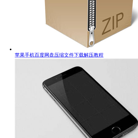
苹果手机百度网盘压缩文件下载解压教程