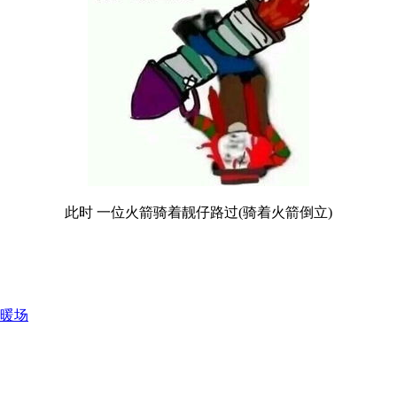
此时 一位火箭骑着靓仔路过(骑着火箭倒立)
暖场