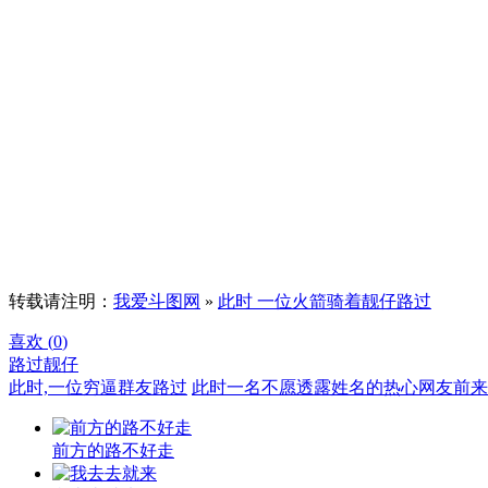
转载请注明：
我爱斗图网
»
此时 一位火箭骑着靓仔路过
喜欢 (
0
)
路过
靓仔
此时,一位穷逼群友路过
此时一名不愿透露姓名的热心网友前来
前方的路不好走