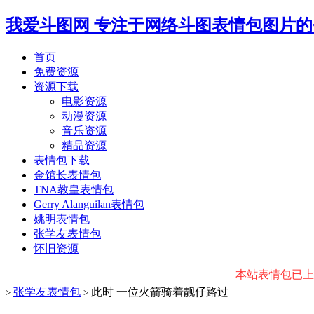
我爱斗图网
专注于网络斗图表情包图片的
首页
免费资源
资源下载
电影资源
动漫资源
音乐资源
精品资源
表情包下载
金馆长表情包
TNA教皇表情包
Gerry Alanguilan表情包
姚明表情包
张学友表情包
怀旧资源
本站表情包已上传微
张学友表情包
此时 一位火箭骑着靓仔路过
>
>