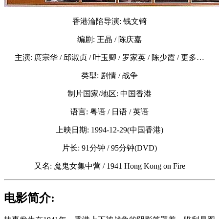
香港淪陷导演: 钱文锜
编剧: 王晶 / 陈庆嘉
主演: 庹宗华 / 邱淑贞 / 叶玉卿 / 罗家英 / 陈少霞 / 更多…
类型: 剧情 / 战争
制片国家/地区: 中国香港
语言: 粤语 / 日语 / 英语
上映日期: 1994-12-29(中国香港)
片长: 91分钟 / 95分钟(DVD)
又名: 魔鬼女集中营 / 1941 Hong Kong on Fire
电影简介: