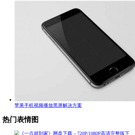
苹果手机视频播放黑屏解决方案
热门表情图