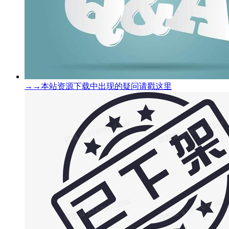
→→本站资源下载中出现的疑问请戳这里