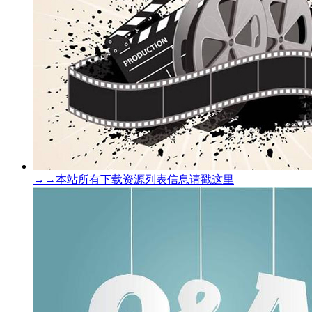
→→本站所有下载资源列表信息请戳这里