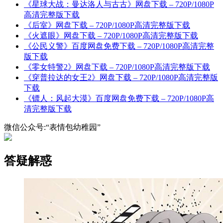
《星球大战：曼达洛人与古古》网盘下载 – 720P/1080P
高清完整版下载
《后室》网盘下载 – 720P/1080P高清完整版下载
《火遮眼》网盘下载 – 720P/1080P高清完整版下载
《公民义警》百度网盘免费下载 – 720P/1080P高清完整
版下载
《零女特警2》网盘下载 – 720P/1080P高清完整版下载
《穿普拉达的女王2》网盘下载 – 720P/1080P高清完整版
下载
《镖人：风起大漠》百度网盘免费下载 – 720P/1080P高
清完整版下载
微信公众号:“表情包幼稚园”
答疑解惑