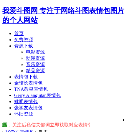
我爱斗图网
专注于网络斗图表情包图片
的个人网站
首页
免费资源
资源下载
电影资源
动漫资源
音乐资源
精品资源
表情包下载
金馆长表情包
TNA教皇表情包
Gerry Alanguilan表情包
姚明表情包
张学友表情包
怀旧资源
园
，关注后私信关键词立即获取对应表情包！ ※ 友情提示：右上