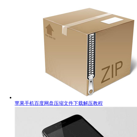
苹果手机百度网盘压缩文件下载解压教程