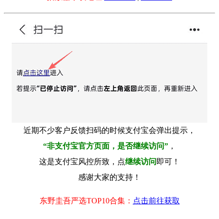
近期不少客户反馈扫码的时候支付宝会弹出提示，
“非支付宝官方页面，是否继续访问”
，
这是支付宝风控所致，点
继续访问
即可！
感谢大家的支持！
东野圭吾严选TOP10合集：
点击前往获取