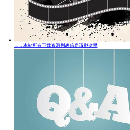
→→本站所有下载资源列表信息请戳这里