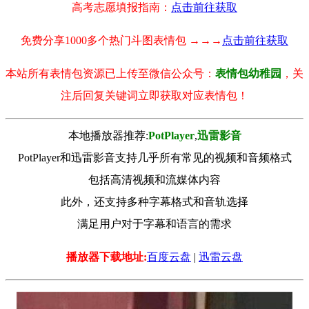
高考志愿填报指南：
点击前往获取
免费分享1000多个热门斗图表情包 →→→
点击前往获取
本站所有表情包资源已上传至微信公众号：
表情包幼稚园
，关
注后回复关键词立即获取对应表情包！
本地播放器推荐:
РotРlayer
,
迅雷影音
PotPlayer和迅雷影音支持几乎所有常见的视频和音频格式
包括高清视频和流媒体内容
此外，还支持多种字幕格式和音轨选择
满足用户对于字幕和语言的需求
播放器下载地址:
百度云盘
|
迅雷云盘