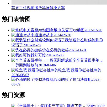
苹果手机视频播放黑屏解决方案
热门表情图
拿纸巾关窗帘gif动图
2022-03-26
通通拷起来
2024-09-30
我装逼什么时候轮到你
说话了
2018-04-28
势在必得的微笑
2025-11-01
我好可怜
2018-04-03
辛辛苦苦留半年，
一剪回到解放前
2018-04-06
吃鱼吧 我看你挺会挑刺的
2020-06-03
心动的摸了摸42块腹肌
2023-
08-09
热门资源