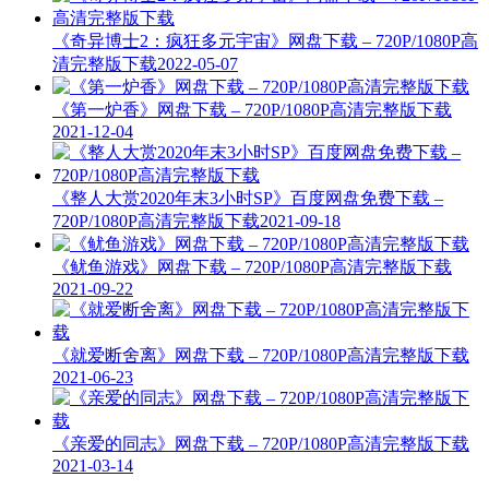
《奇异博士2：疯狂多元宇宙》网盘下载 – 720P/1080P高
清完整版下载
2022-05-07
《第一炉香》网盘下载 – 720P/1080P高清完整版下载
2021-12-04
《整人大赏2020年末3小时SP》百度网盘免费下载 –
720P/1080P高清完整版下载
2021-09-18
《鱿鱼游戏》网盘下载 – 720P/1080P高清完整版下载
2021-09-22
《就爱断舍离》网盘下载 – 720P/1080P高清完整版下载
2021-06-23
《亲爱的同志》网盘下载 – 720P/1080P高清完整版下载
2021-03-14