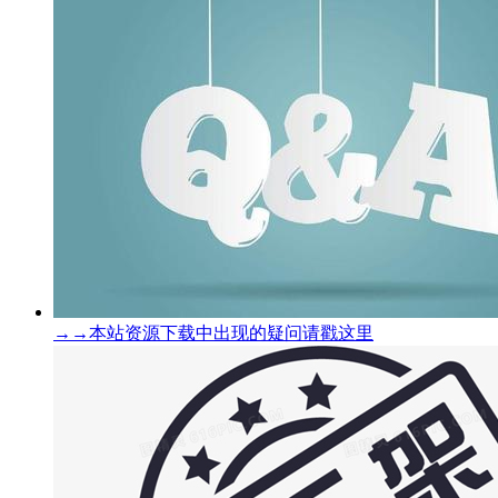
→→本站资源下载中出现的疑问请戳这里