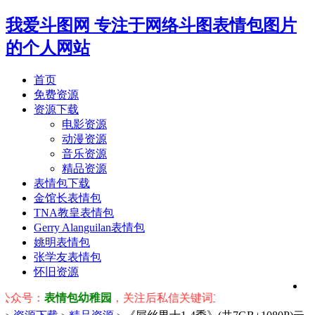
我爱斗图网
专注于网络斗图表情包图片
的个人网站
首页
免费资源
资源下载
电影资源
动漫资源
音乐资源
精品资源
表情包下载
金馆长表情包
TNA教皇表情包
Gerry Alanguilan表情包
姚明表情包
张学友表情包
怀旧资源
：
表情包幼稚园
，关注后私信关键词立即获取对应表情包！ ※ 