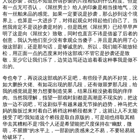
人说抄袭，我也不知道所谓抄袭的片段相似到什么程度。但是
有一点无可否认，《屌丝男士》给人的印象是相当接地气，没
有一丝舶来品的感觉。如果一定要说是抄袭，那么抄到这个境
界上，也算是一大进步了，对得起观众对得起他们自己了。当
然我肯定不是说抄袭是对的，但是既然《屌丝男》已经早早声
明了这是向《屌丝女》致敬，同时也直言不讳是借鉴了后者的
创意，我认为他们至少没有拿观众当傻子，并且是真的用了心
做这部剧，还是那句话，是够诚意的。所以，我们能不能放轻
松，用正面一点的态度来对待这部戏?不管它是抄袭还是致
敬，至少它让我们乐了，边笑边骂还边追着看这种事我是做不
出的。
夸也夸了，再说说这部戏的不足吧，有些段子真的不好笑，比
如大鹏扮大佬、有如花出现的那几段，还有做噩梦那几段，给
我的感觉就是努力想要制造笑果，结果压根没挠着我的痒痒
肉。当然我理解，指望一部戏时刻都是高潮是不现实的，把这
放一边不说吧，可这剧似乎有越来越无节操的趋势，神马把大
妈的脸扳过来对着自己裤裆这种桥段都来了，这就让人不太能
接受了吧?我知道这个桥段是取自原版的，可是咱也得取其精
华去其糟粕不是?我个人还是希望能把尺度保持在“幽默，微
萌，不腥膻”的水平上，一部剧的质感来之不易，不要轻易就
给破坏了。