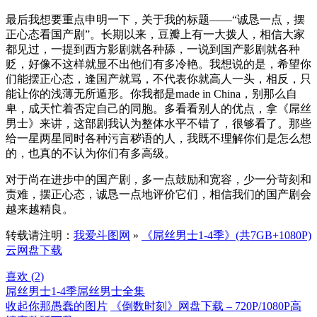
最后我想要重点申明一下，关于我的标题——“诚恳一点，摆
正心态看国产剧”。长期以来，豆瓣上有一大拨人，相信大家
都见过，一提到西方影剧就各种舔，一说到国产影剧就各种
贬，好像不这样就显不出他们有多冷艳。我想说的是，希望你
们能摆正心态，逢国产就骂，不代表你就高人一头，相反，只
能让你的浅薄无所遁形。你我都是made in China，别那么自
卑，成天忙着否定自己的同胞。多看看别人的优点，拿《屌丝
男士》来讲，这部剧我认为整体水平不错了，很够看了。那些
给一星两星同时各种污言秽语的人，我既不理解你们是怎么想
的，也真的不认为你们有多高级。
对于尚在进步中的国产剧，多一点鼓励和宽容，少一分苛刻和
责难，摆正心态，诚恳一点地评价它们，相信我们的国产剧会
越来越精良。
转载请注明：
我爱斗图网
»
《屌丝男士1-4季》(共7GB+1080P)
云网盘下载
喜欢 (
2
)
屌丝男士1-4季
屌丝男士全集
收起你那愚蠢的图片
《倒数时刻》网盘下载 – 720P/1080P高