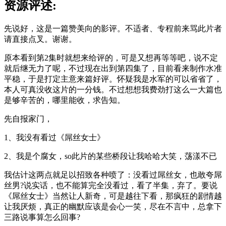
资源评述:
先说好，这是一篇赞美向的影评。不适者、专程前来骂此片者
请直接点叉。谢谢。
原本看到第2集时就想来给评的，可是又想再等等吧，说不定
就后继无力了呢，不过现在出到第四集了，目前看来制作水准
平稳，于是打定主意来篇好评。怀疑我是水军的可以省省了，
本人可真没收这片的一分钱。不过想想我费劲打这么一大篇也
是够辛苦的，哪里能收，求告知。
先自报家门，
1、我没有看过《屌丝女士》
2、我是个腐女，so此片的某些桥段让我哈哈大笑，荡漾不已
我估计这两点就足以招致各种喷了：没看过屌丝女，也敢夸屌
丝男?说实话，也不能算完全没看过，看了半集，弃了。要说
《屌丝女士》当然让人新奇，可是越往下看，那疯狂的剧情越
让我厌烦，真正的幽默应该是会心一笑，尽在不言中，总拿下
三路说事算怎么回事?