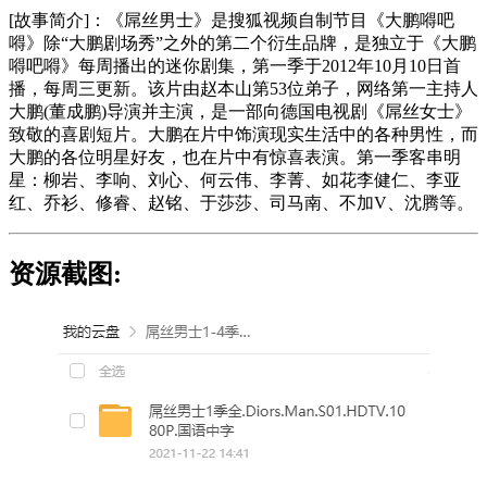
[故事简介]：《屌丝男士》是搜狐视频自制节目《大鹏嘚吧
嘚》除“大鹏剧场秀”之外的第二个衍生品牌，是独立于《大鹏
嘚吧嘚》每周播出的迷你剧集，第一季于2012年10月10日首
播，每周三更新。该片由赵本山第53位弟子，网络第一主持人
大鹏(董成鹏)导演并主演，是一部向德国电视剧《屌丝女士》
致敬的喜剧短片。大鹏在片中饰演现实生活中的各种男性，而
大鹏的各位明星好友，也在片中有惊喜表演。第一季客串明
星：柳岩、李响、刘心、何云伟、李菁、如花李健仁、李亚
红、乔衫、修睿、赵铭、于莎莎、司马南、不加V、沈腾等。
资源截图: