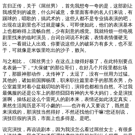
言归正传，关于《屌丝男》，首先我想夸一夸的是，这部剧让
我感受到的诚意，什么叫诚意，拿里面客串的名人们来说，有
踢球的，唱歌的，搞武术的，这些人都不是专业搞表演的吧，
出现在这剧里也不过就是噱头，可即便如此，他们的表演基本
上也都称得上流畅自然，少有刻意的感觉。我就特烦一些电视
剧里找来的临时演员，台词台词说不利索，表情表情僵硬无
比，一看就让人出戏，你要说这些人的破坏力有多大，也不至
于，可就像是米饭里吃出的沙子，败兴。
与之相比，《屌丝男士》在这点上做得好极了，在此特别要点
名表扬一下，“大保健”的那位哥们，在好几个片段里都出场
了，那眼神那动作，太传神了，太逗了，没有一丝用力过猛。
其他的，诸如前国脚杨璞，职来职往篇里牵手的那黑衣男，办
公室篇里对着小盆栽叨咕的哥们，演得也都相当自然。不过我
最佩服的还是公车上的那些囧囧有神的大爷大妈们，全是演技
派啊，操练起这么个雷死人的剧本来，表情还如此淡定真实，
果然生活阅历是不可小觑的!——也许有人又要说了，既然是
来演戏的，那演技当然得好，不然还找他们干嘛?您还别说，
演技巨假的演员，市面上也多得是。是吧。
说完演技，再说说剧本，因为我没怎么看过屌丝女士，有很多