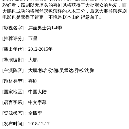
彩好看，该剧以无厘头的喜剧风格获得了大批观众的热爱，而
大鹏也成功的将屌丝形象演绎的入木三分，后来大鹏导演喜剧
电影也是获得了肯定，不愧是赵本山的得意弟子。
[影视名字]：屌丝男士第1-4季
[推荐评分]：五星
[播出年代]：2012-2015年
[导演编剧]：大鹏
[主演阵容]：大鹏/柳岩/孙俪/吴孟达/乔杉/沈腾
[题材类型]：喜剧
[国家地区]：中国大陆
[语言字幕]：中文字幕
[资源状态]：全四季
[发布时间]：2018-12-17