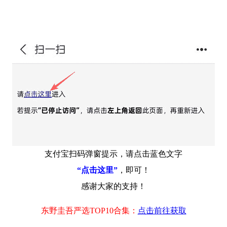
支付宝扫码弹窗提示，请点击蓝色文字
“点击这里”
，即可！
感谢大家的支持！
东野圭吾严选TOP10合集：
点击前往获取