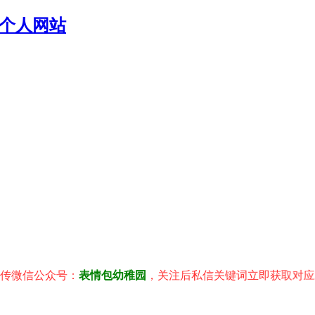
个人网站
信公众号：
表情包幼稚园
，关注后私信关键词立即获取对应表情包