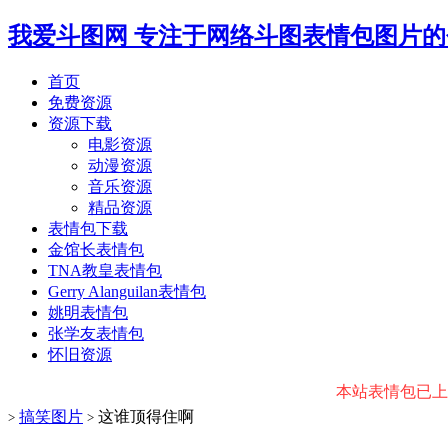
我爱斗图网
专注于网络斗图表情包图片的
首页
免费资源
资源下载
电影资源
动漫资源
音乐资源
精品资源
表情包下载
金馆长表情包
TNA教皇表情包
Gerry Alanguilan表情包
姚明表情包
张学友表情包
怀旧资源
本站表情包已上传微
搞笑图片
这谁顶得住啊
>
>