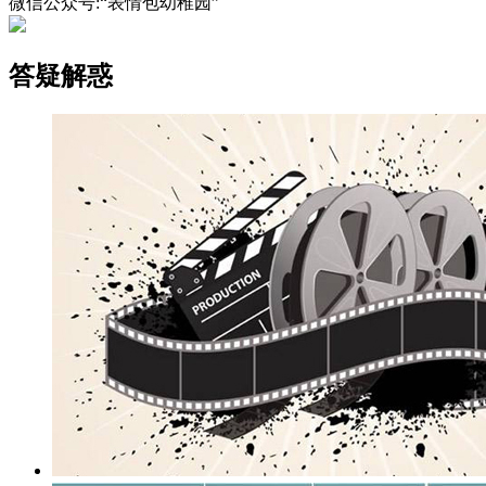
微信公众号:“表情包幼稚园”
答疑解惑