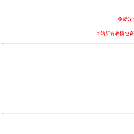
免费分
本站所有表情包资