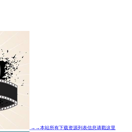
→→本站所有下载资源列表信息请戳这里