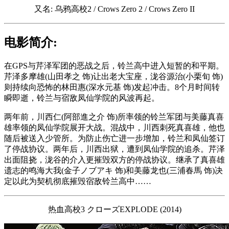
又名: 乌鸦高校2 / Crows Zero 2 / Crows Zero II
电影简介:
在GPS与芹泽军团的恶战之后，铃兰高中进入短暂的和平期。
芹泽多摩雄(山田孝之 饰)让出老大宝座，泷谷源治(小栗旬 饰)
则持续向恐怖的林田惠(深水元基 饰)发起冲击。8个月时间转
瞬即逝，铃兰与宿敌凤仙学院的风波再起。
两年前，川西仁(阿部進之介 饰)所率领的铃兰军团与美藤真喜
雄率领的凤仙学院展开大战。混战中，川西刺死真喜雄，他也
随后被送入少管所。为防止伤亡进一步增加，铃兰和凤仙签订
了停战协议。两年后，川西出狱，遭到凤仙学院的追杀。芹泽
出面阻挠，泷谷的介入更摧毁双方的停战协议。继承了真喜雄
遗志的鸣海大我(金子ノブアキ 饰)和美藤龙也(三浦春馬 饰)决
定以此为契机彻底摧毁宿敌铃兰高中……
热血高校3 クローズEXPLODE (2014)