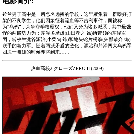
电影简介:
铃兰男子高中是一所恶名远播的学校，这里聚集着一群嗜好打
架的不良学生，他们因象征着流血等不吉利事件，而被称
为“乌鸦”，为争夺学校霸权，他们又分为诸多派系，其中最强
悍的两股势力为：芹泽多摩雄(山田孝之 饰)所带领的芹泽军
团，转校生泷谷源治(小栗旬 饰)和地头蛇片桐拳(矢部恭介 饰)
联手的新力军。随着两派矛盾的激化，源治和芹泽两大乌鸦军
团决一雌雄的时候即将到来……
热血高校2 クローズZERO II (2009)