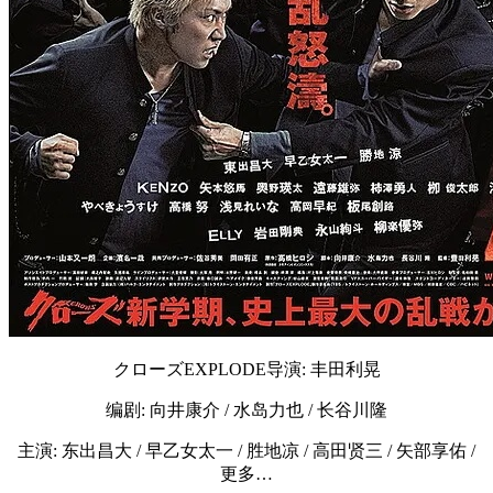
クローズEXPLODE导演: 丰田利晃
编剧: 向井康介 / 水岛力也 / 长谷川隆
主演: 东出昌大 / 早乙女太一 / 胜地凉 / 高田贤三 / 矢部享佑 /
更多…