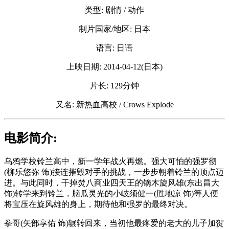
类型: 剧情 / 动作
制片国家/地区: 日本
语言: 日语
上映日期: 2014-04-12(日本)
片长: 129分钟
又名: 新热血高校 / Crows Explode
电影简介:
乌鸦学校铃兰高中，新一学年战火再燃。强大可怕的强罗彻
(柳乐悠弥 饰)接连摧毁对手的挑战，一步步朝着铃兰的顶点迈
进。与此同时，干掉焚八商业四天王的镝木旋风雄(东出昌大
饰)转学来到铃兰，脑瓜灵光的小岐须健一(胜地凉 饰)等人便
将宝压在旋风雄的身上，期待他和强罗的最终对决。
拳哥(矢部享佑 饰)辗转回来，当初他最疼爱的老大的儿子加贺