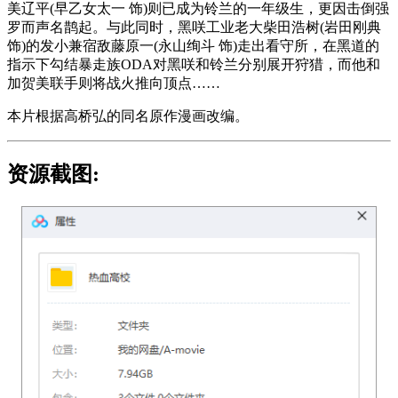
美辽平(早乙女太一 饰)则已成为铃兰的一年级生，更因击倒强
罗而声名鹊起。与此同时，黑咲工业老大柴田浩树(岩田刚典
饰)的发小兼宿敌藤原一(永山绚斗 饰)走出看守所，在黑道的
指示下勾结暴走族ODA对黑咲和铃兰分别展开狩猎，而他和
加贺美联手则将战火推向顶点……
本片根据高桥弘的同名原作漫画改编。
资源截图: