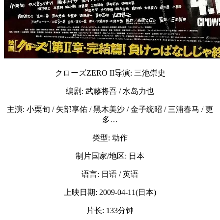
クローズZERO II导演: 三池崇史
编剧: 武藤将吾 / 水岛力也
主演: 小栗旬 / 矢部享佑 / 黑木美沙 / 金子统昭 / 三浦春马 / 更
多…
类型: 动作
制片国家/地区: 日本
语言: 日语 / 英语
上映日期: 2009-04-11(日本)
片长: 133分钟