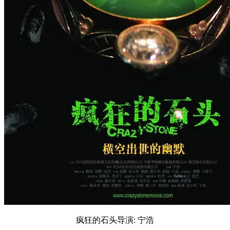
疯狂的石头导演: 宁浩