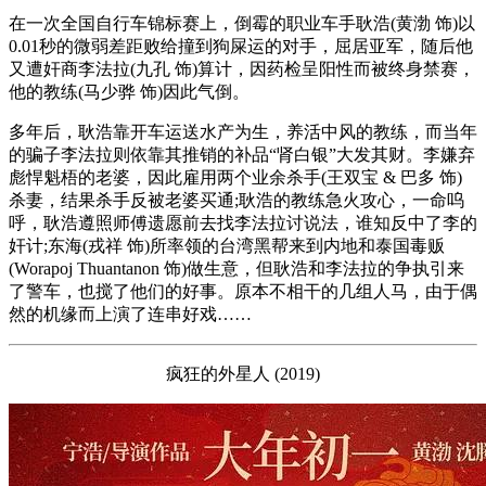
在一次全国自行车锦标赛上，倒霉的职业车手耿浩(黄渤 饰)以
0.01秒的微弱差距败给撞到狗屎运的对手，屈居亚军，随后他
又遭奸商李法拉(九孔 饰)算计，因药检呈阳性而被终身禁赛，
他的教练(马少骅 饰)因此气倒。
多年后，耿浩靠开车运送水产为生，养活中风的教练，而当年
的骗子李法拉则依靠其推销的补品“肾白银”大发其财。李嫌弃
彪悍魁梧的老婆，因此雇用两个业余杀手(王双宝 & 巴多 饰)
杀妻，结果杀手反被老婆买通;耿浩的教练急火攻心，一命呜
呼，耿浩遵照师傅遗愿前去找李法拉讨说法，谁知反中了李的
奸计;东海(戎祥 饰)所率领的台湾黑帮来到内地和泰国毒贩
(Worapoj Thuantanon 饰)做生意，但耿浩和李法拉的争执引来
了警车，也搅了他们的好事。原本不相干的几组人马，由于偶
然的机缘而上演了连串好戏……
疯狂的外星人 (2019)