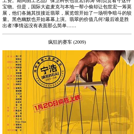
工资。期间由工艺品厂保卫科长包世宏(郭涛 饰)负责看守这件
宝物。但是，国际大盗麦克与本地一帮小偷却让包世宏一筹莫
展，他们各施其技接近翡翠，展览馆开始了一场明争暗斗的较
量。黑色幽默也开始幕幕上演。翡翠的价值几何?最后谁是胜
出者?事情远没有表面那么简单……
疯狂的赛车 (2009)