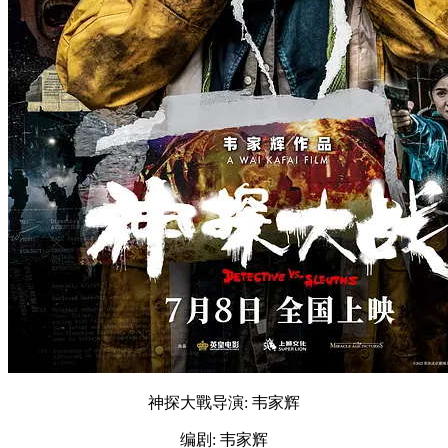
神探大戰导演: 韦家辉
编剧: 韦家辉