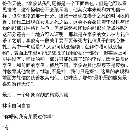
扮作天使。”李俊从头到尾都是一个正面角色，但是他可以看
见怪物，这个怪物会不会预示着，他其实本来就和方礼信一
样，也有怪物的那一部分。怪物一出现在妻子之死的时间段附
近，怪物二出现在女儿之死之后，这会不会象征着李俊也与怪
物的那部分性格作斗争，但是最终被怪物的那部分所战胜呢?
这部分还有一个地方可以证明，那就是在李俊的女儿被方礼信
杀了之后，李俊有一段关于要不要杀死方礼信儿子的内心挣
扎。其中一句话是“人人都可以变怪物，点解你唔可以变怪
物”，表面上李俊可能是战胜了怪物的那一部分，但实际上可
能并没有，怪物的那一部分可能战胜了好的李俊，因为最后的
李俊，和前面的李俊，截然不同。李俊说其他警察不是废物，
并教育其他警察，“我们不是神，我们只是探”。这里的表现和
前面方礼信的伪善极其相似，也呼应了那句“最邪恶的魔鬼最
喜欢扮作天使”。
最后，一个印象深刻的精彩片段
林峯自问自答
“你唔问我有某爱过你咩”
“有”