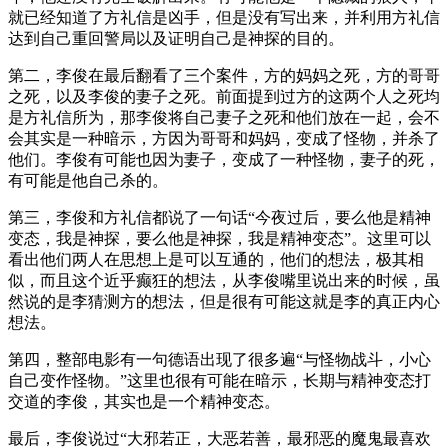
就已经知道了方礼信是凶手，但是没有写出来，并利用方礼信
达到自己重回警局以及证明自己是神探的目的。
第二，李俊在最后翻看了三个案件，方的妈妈之死，方的哥哥
之死，以及李俊的妻子之死。前面提到过方的这两个人之死均
是方礼信所为，那李俊将自己妻子之死和他们放在一起，会不
会其实是一种暗示，方因为哥哥和妈妈，变成了怪物，并杀了
他们。李俊有可能也因为妻子，变成了一种怪物，妻子的死，
有可能是他自己杀的。
第三，李俊和方礼信都说了一句话“今夜过后，要么他是精神
变态，我是神探，要么他是神探，我是精神变态”。这里可以
看出他们两人在思想上是可以互通的，他们的想法，极其相
似，而且这个近乎癫狂的想法，从李俊嘴里说出来的时候，虽
然说的是李猜测方的想法，但是很有可能这就是李的真正内心
想法。
第四，整部电影有一句德语出现了很多遍“与怪物战斗，小心
自己变作怪物。”这里也很有可能在暗示，长期与精神变态打
交道的李俊，其实也是一个精神变态。
最后，李俊说过“大邪若正，大恶若善，最邪恶的魔鬼最喜欢