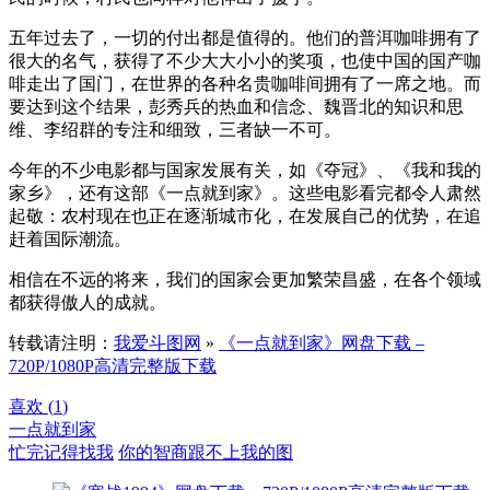
五年过去了，一切的付出都是值得的。他们的普洱咖啡拥有了
很大的名气，获得了不少大大小小的奖项，也使中国的国产咖
啡走出了国门，在世界的各种名贵咖啡间拥有了一席之地。而
要达到这个结果，彭秀兵的热血和信念、魏晋北的知识和思
维、李绍群的专注和细致，三者缺一不可。
今年的不少电影都与国家发展有关，如《夺冠》、《我和我的
家乡》，还有这部《一点就到家》。这些电影看完都令人肃然
起敬：农村现在也正在逐渐城市化，在发展自己的优势，在追
赶着国际潮流。
相信在不远的将来，我们的国家会更加繁荣昌盛，在各个领域
都获得傲人的成就。
转载请注明：
我爱斗图网
»
《一点就到家》网盘下载 –
720P/1080P高清完整版下载
喜欢 (
1
)
一点就到家
忙完记得找我
你的智商跟不上我的图