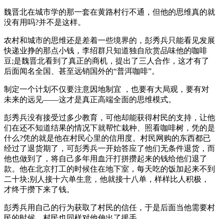
魏晋北在城市学的那一套在黄路村行不通，但他的思维真的就
没有用吗?并不是这样。
农村和城市的思维还是差着一些境界的，彭秀兵只能看见发展
快递业挣的那点小钱，李绍群只知道独自欣赏品味他的咖啡
豆;是魏晋北看到了真正的商机，提出了三人合作，这才有了
后面闻名全国、甚至远销国外的“普洱咖啡”。
制定一个计划不仅要注意因地制宜 ，也要有大局观，要有对
未来的远见——这才是真正高端全面的思维模式。
彭秀兵没有接受过多少教育，可他却能获得村民的支持，让他
们在还不知道结果的情况下就帮忙栽种、照看咖啡树，凭的是
什么?凭的就是他在村民心里的信用度。村民网购的东西都已
经过了退货期了，可彭秀兵一开始答应了他们无条件退货，而
他也做到了，将自己多年用血汗打拼攒起来的钱给他们退了
款。他在北京打工的时候住在地下室，每天吃的饭加起来不到
二十块;别人接十六单生意，他就接十八单，样样比人积极，
才终于攒下来了钱。
彭秀兵用自己的行为获取了村民的信任，于是后面当他需要村
民的时候，村民也同样对他伸出了援手。