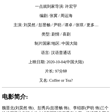
一点就到家导演: 许宏宇
编剧: 张冀 / 周运海
主演: 刘昊然 / 彭昱畅 / 尹昉 / 谭卓 / 张琪 / 更多…
类型: 剧情 / 喜剧
制片国家/地区: 中国大陆
语言: 汉语普通话
上映日期: 2020-10-04(中国大陆)
片长: 97分钟
又名: Coffee or Tea?
电影简介:
魏晋北(刘昊然 饰)、彭秀兵(彭昱畅 饰)、李绍群(尹昉 饰)三个