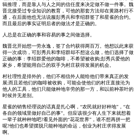
辑推理，而是靠人与人之间的信任度来决定做不做一件事。魏
晋北接受过专业知识的教育，可他的那套方法却在黄路村行不
通，在后面他也无法说服彭秀兵和李绍群签了和星雀的合约。
而且最后的事实证明后者的做法才是正确的。
人总是在正确的事和容易的事之间做选择。
魏晋北开始想一劳永逸，签了合约获得两百万。他想以此来获
得一次成功，可彭秀兵和李绍群却不想这么做，他们选择了做
正确的事：李绍群爱他的咖啡，不希望被收购;彭秀兵爱他的
家乡，希望能用自己的双手为村庄获得发展的机会。
村社理性是排外的，他们不相信外人能给他们带来真正的发
展;而且若他们的咖啡被收购，可能会使他们的村庄直接沦为
他人的工具，他们只能做种地辛劳的那一方，和以前种茶叶的
时候并无差别。
星雀的销售经理说的话真是扎心啊，“农民就好好种地”，“在
各自的领域里做好自己的事”。但应该很少有人生下来就想着
一辈子就种种地吧?看见外面的“花花世界”，谁不想再拼一把
呢?他们也希望摆脱只能种地的命运，创业为村庄求得发展
啊。