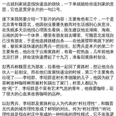
一点就到家就是指快递送的很快，一下单就能给你送到家的意
思，它也是贯穿全片的一句口号。
接下来我简要介绍一下影片的内容：主要角色有三个，一个是
北京青年魏晋北，他因创业屡屡失败而对生活感到心灰意冷。
在失眠多天后他找心理医生看病，医生建议他去湖南、海南、
云南的其中一个休养，哪里有朋友就去哪里。可魏晋北发现自
己没有朋友，于是他选择跳楼自杀——在他展臂即将跳下的时
候，被前来送快递的彭秀兵一把拉住。彭秀兵是本片的第二个
主要角色，他出生于云南黄路村，有着一腔热血，几年前他来
北京打拼，拼命送快递攒起了十九万，准备回黄路村创业。
彭秀兵称魏晋北为朋友，拉着他一起回了黄路村，想让他当合
伙人一起创业。而在他们发展快递业的时候，第三个主要角色
出现了——李绍群。李绍群是村长李德隆的儿子，他因为砍了
茶树改种咖啡树而被村长踢出了家门，村里人都以为
他“死”了。李绍群是个富有艺术气息的青年，他很爱咖啡，花
了很大的心血来改善咖啡的品种。
以彭秀兵、李绍群及黄路村众人为代表的“村社理性”，和魏晋
北代表的城市理性形成了鲜明的对比。何为“村社理性”?村社
理性就是指在村庄中形成的一种特殊的理性模式，它不依靠逻