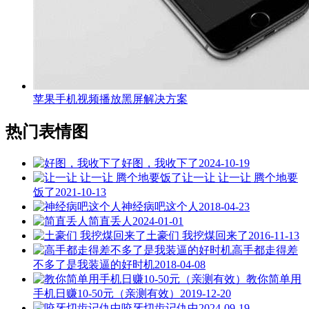
苹果手机视频播放黑屏解决方案
热门表情图
好图，我收下了
2024-10-19
让一让 让一让 腾个地要
饭了
2021-10-13
神经病吧这个人
2018-04-23
简直丢人
2024-01-01
土豪们 我挖煤回来了
2016-11-13
高手都走得差
不多了是我装逼的好时机
2018-04-08
教你简单用
手机日赚10-50元（亲测有效）
2019-12-20
咬牙切齿记仇中
2024-09-19