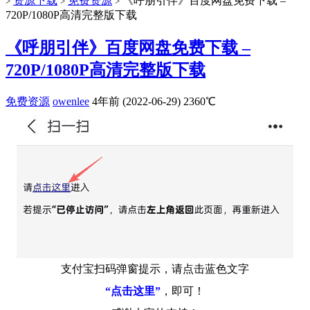
资源下载
免费资源
《呼朋引伴》百度网盘免费下载 –
>
>
>
720P/1080P高清完整版下载
《呼朋引伴》百度网盘免费下载 –
720P/1080P高清完整版下载
免费资源
owenlee
4年前 (2022-06-29)
2360℃
支付宝扫码弹窗提示，请点击蓝色文字
“点击这里”
，即可！