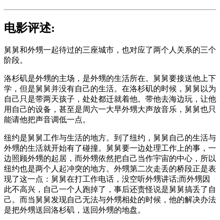
电影评述:
舅舅和外甥一起待过的三座城市，也对应了两个人关系的三个
阶段。
洛杉矶是外甥的主场，是外甥的生活所在。舅舅要接送他上下
学，但是舅舅并没有自己的生活。在洛杉矶的时候，舅舅以为
自己只是带两天孩子，处处都迁就着他。带他去海边玩，让他
用自己的设备，甚至是周六一大早外甥大声放音乐，舅舅也只
能请他把声音调低一点。
纽约是舅舅工作与生活的地方。到了纽约，舅舅自己的生活与
外甥的生活就开始有了碰撞。舅舅要一边处理工作上的事，一
边照顾外甥的起居，而外甥依然把自己当作宇宙的中心，所以
纽约也是两个人起冲突的地方。外甥第二次走丢的桥段正是表
现了这一点：舅舅在打工作电话，没空听外甥讲话;而外甥因
此不高兴，自己一个人跑掉了，事后还责怪说是舅舅搞丢了自
己。而当舅舅发现自己无法与外甥相处的时候，他的解决办法
是把外甥送回洛杉矶，送回外甥的地盘。