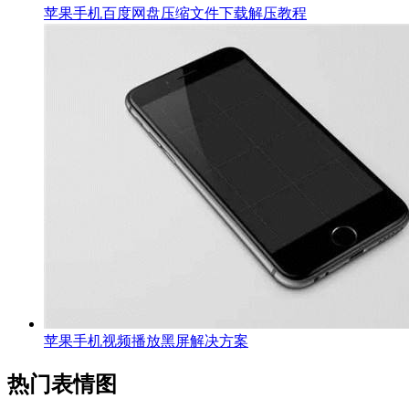
苹果手机百度网盘压缩文件下载解压教程
苹果手机视频播放黑屏解决方案
热门表情图