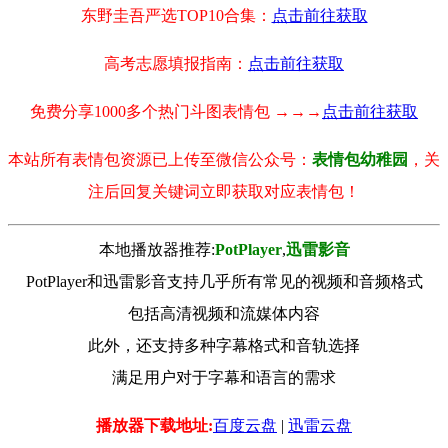
东野圭吾严选TOP10合集：
点击前往获取
高考志愿填报指南：
点击前往获取
免费分享1000多个热门斗图表情包 →→→
点击前往获取
本站所有表情包资源已上传至微信公众号：
表情包幼稚园
，关
注后回复关键词立即获取对应表情包！
本地播放器推荐:
РotРlayer
,
迅雷影音
PotPlayer和迅雷影音支持几乎所有常见的视频和音频格式
包括高清视频和流媒体内容
此外，还支持多种字幕格式和音轨选择
满足用户对于字幕和语言的需求
播放器下载地址:
百度云盘
|
迅雷云盘