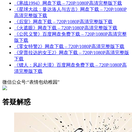
《寒战1994》网盘下载 – 720P/1080P高清完整版下载
《星球大战：曼达洛人与古古》网盘下载 – 720P/1080P
高清完整版下载
《后室》网盘下载 – 720P/1080P高清完整版下载
《火遮眼》网盘下载 – 720P/1080P高清完整版下载
《公民义警》百度网盘免费下载 – 720P/1080P高清完整
版下载
《零女特警2》网盘下载 – 720P/1080P高清完整版下载
《穿普拉达的女王2》网盘下载 – 720P/1080P高清完整版
下载
《镖人：风起大漠》百度网盘免费下载 – 720P/1080P高
清完整版下载
微信公众号:“表情包幼稚园”
答疑解惑