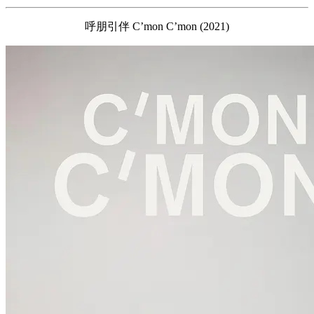
呼朋引伴 C’mon C’mon (2021)