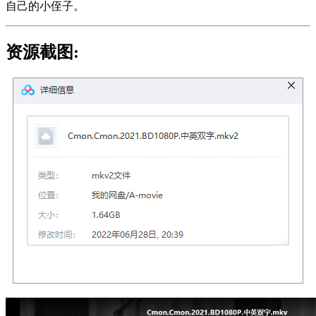
自己的小侄子。
资源截图: