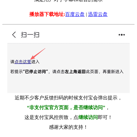
播放器下载地址:
百度云盘
|
迅雷云盘
近期不少客户反馈扫码的时候支付宝会弹出提示，
“非支付宝官方页面，是否继续访问”
，
这是支付宝风控所致，点
继续访问
即可！
感谢大家的支持！