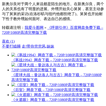
新奥尔良对于两个人来说都是陌生的地方。在新奥尔良，两个
人的关系也有了明显的进展。外甥开始关心舅舅，甚至主动参
与了舅舅的采访(在洛杉矶与纽约他都拒绝了)。舅舅也开始耐
下性子教外甥如何面对、表达自己的感情。
转载请注明：
我爱斗图网
»
《呼朋引伴》百度网盘免费下载 –
720P/1080P高清完整版下载
喜欢 (
1
)
不要打瞌睡
走!带你兜兜风,妹妹
《寒战1994》网盘下载 – 720P/1080P高清完整版下载
《星球大战：曼达洛人与古古》网盘下载 – 720P/1080P
高清完整版下载
《后室》网盘下载 – 720P/1080P高清完整版下载
《火遮眼》网盘下载 – 720P/1080P高清完整版下载