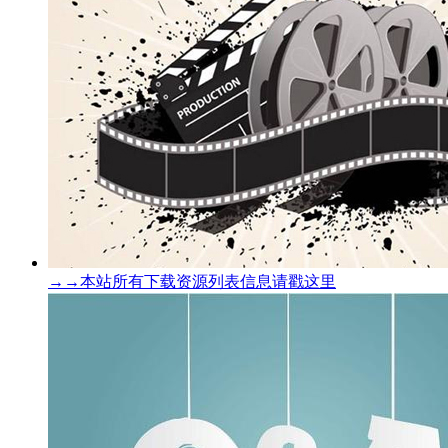
→→本站所有下载资源列表信息请戳这里