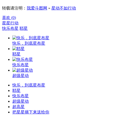
转载请注明：
我爱斗图网
»
星动不如行动
喜欢 (
0
)
星星
行动
快乐布星
耶星
快乐，到底星布星
耶星
快乐布星
超级星动
快乐，到底星布星
耶星
快乐布星
超级星动
超高星
把星星摘下来送给你