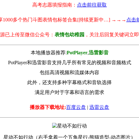
高考志愿填报指南：
点击前往获取
享1000多个热门斗图表情包标签合集[持续更新中…] →→→
点击
源已上传至微信公众号：
表情包幼稚园
，关注后回复关键词立即
本地播放器推荐:
РotРlayer
,
迅雷影音
PotPlayer和迅雷影音支持几乎所有常见的视频和音频格式
包括高清视频和流媒体内容
此外，还支持多种字幕格式和音轨选择
满足用户对于字幕和语言的需求
播放器下载地址:
百度云盘
|
迅雷云盘
星动不如行动（右手拿着一个五角星行-熊猫造型-动态图片）