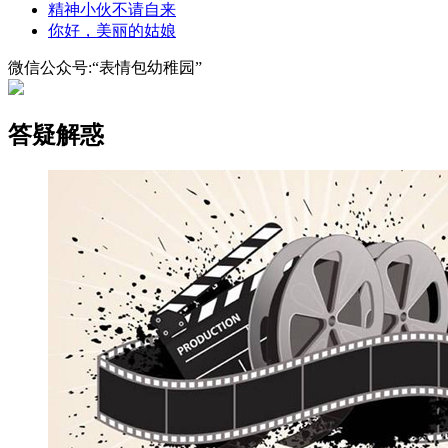
精神小伙不请自来
你好，美丽的姑娘
微信公众号:“表情包幼稚园”
答疑解惑