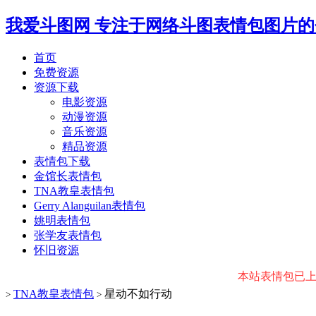
我爱斗图网
专注于网络斗图表情包图片的
首页
免费资源
资源下载
电影资源
动漫资源
音乐资源
精品资源
表情包下载
金馆长表情包
TNA教皇表情包
Gerry Alanguilan表情包
姚明表情包
张学友表情包
怀旧资源
本站表情包已上传微
TNA教皇表情包
星动不如行动
>
>