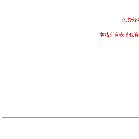
免费分
本站所有表情包资