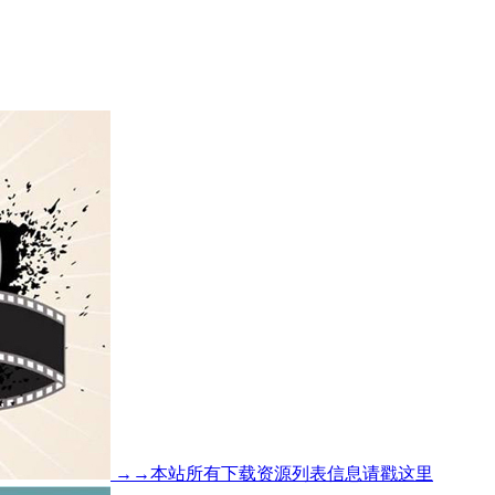
→→本站所有下载资源列表信息请戳这里