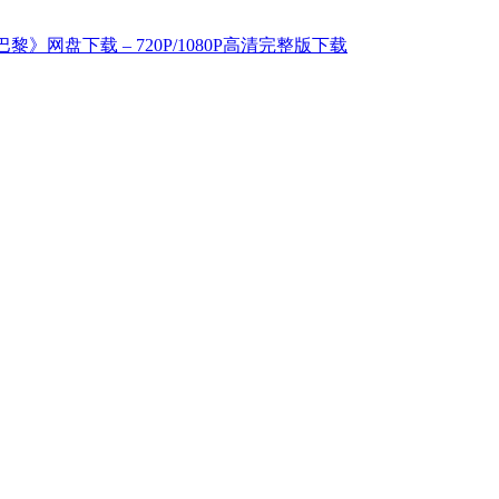
黎》网盘下载 – 720P/1080P高清完整版下载