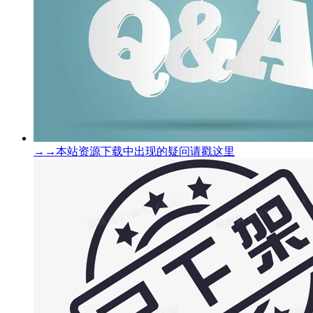
→→本站资源下载中出现的疑问请戳这里