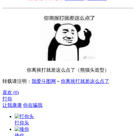
你离挨打就差这么点了（熊猫头造型）
转载请注明：
我爱斗图网
»
你离挨打就差这么点了
喜欢 (
0
)
打你
让我康康
你在骗我
打你头
揍你