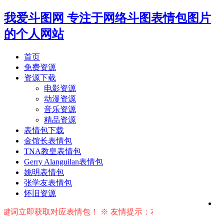
我爱斗图网
专注于网络斗图表情包图片
的个人网站
首页
免费资源
资源下载
电影资源
动漫资源
音乐资源
精品资源
表情包下载
金馆长表情包
TNA教皇表情包
Gerry Alanguilan表情包
姚明表情包
张学友表情包
怀旧资源
词立即获取对应表情包！ ※ 友情提示：右上角输入搜索词按回