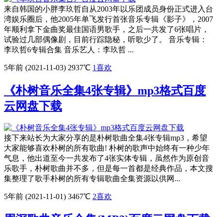
来自韩国的小胖李玖哲自从2003年以乐团成员身份正式进入台
湾娱乐圈后，他2005年单飞发行首张音乐专辑《影子》，2007
年顺利拿下金曲奖最佳国语男歌手，之后一共发了6张唱片，
试验过几部偶像剧，目前行踪隐秘，听歌少了。 音乐专辑：
李玖哲6专辑合集 音乐艺人：李玖哲 ...
5年前 (2021-11-03)
2937℃
1
喜欢
《朴树音乐全集4张专辑》mp3格式百度
云网盘下载
接下来站长为大家分享的是朴树歌曲全集4张专辑mp3，希望
大家能够喜欢朴树的所有歌曲! 朴树的歌声中始终有一种少年
气息，他出道至今一共发布了4张实体专辑，虽然作为原创音
乐歌手，朴树歌曲并不多，但是每一首都是经典作品，本文搜
集整理了歌手朴树的所有专辑歌曲全集资源以供网...
5年前 (2021-11-01)
3467℃
2
喜欢