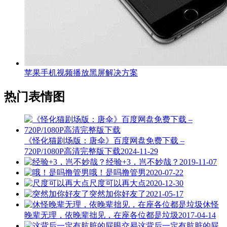
苹果手机视频播放黑屏解决方案
热门表情图
《怪化猫剧场版：唐伞》百度网盘免费下载 –
720P/1080P高清完整版下载
2024-11-29
经验+3，岂不妙哉？
2019-11-07
哦！是吗撸管男
2020-07-22
尺度可以再大点
2020-12-30
突然加你好友了
2021-05-17
休怪
晚辈无理，依晚辈拙见，在座各位都是垃圾
2017-04-14
这背后一定有肮脏的屁