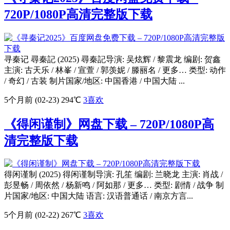
720P/1080P高清完整版下载
寻秦记 尋秦記 (2025) 尋秦記导演: 吴炫辉 / 黎震龙 编剧: 贺鑫
主演: 古天乐 / 林峯 / 宣萱 / 郭羡妮 / 滕丽名 / 更多… 类型: 动作
/ 奇幻 / 古装 制片国家/地区: 中国香港 / 中国大陆 ...
5个月前 (02-23)
294℃
3
喜欢
《得闲谨制》网盘下载 – 720P/1080P高
清完整版下载
得闲谨制 (2025) 得闲谨制导演: 孔笙 编剧: 兰晓龙 主演: 肖战 /
彭昱畅 / 周依然 / 杨新鸣 / 阿如那 / 更多… 类型: 剧情 / 战争 制
片国家/地区: 中国大陆 语言: 汉语普通话 / 南京方言...
5个月前 (02-22)
267℃
3
喜欢