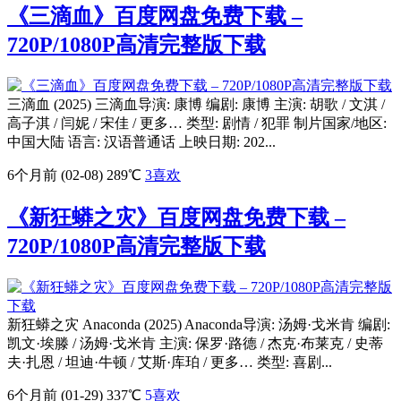
《三滴血》百度网盘免费下载 –
720P/1080P高清完整版下载
三滴血 (2025) 三滴血导演: 康博 编剧: 康博 主演: 胡歌 / 文淇 /
高子淇 / 闫妮 / 宋佳 / 更多… 类型: 剧情 / 犯罪 制片国家/地区:
中国大陆 语言: 汉语普通话 上映日期: 202...
6个月前 (02-08)
289℃
3
喜欢
《新狂蟒之灾》百度网盘免费下载 –
720P/1080P高清完整版下载
新狂蟒之灾 Anaconda (2025) Anaconda导演: 汤姆·戈米肯 编剧:
凯文·埃滕 / 汤姆·戈米肯 主演: 保罗·路德 / 杰克·布莱克 / 史蒂
夫·扎恩 / 坦迪·牛顿 / 艾斯·库珀 / 更多… 类型: 喜剧...
6个月前 (01-29)
337℃
5
喜欢