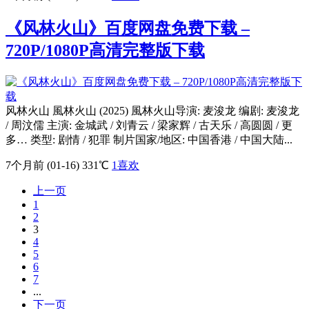
《风林火山》百度网盘免费下载 –
720P/1080P高清完整版下载
风林火山 風林火山 (2025) 風林火山导演: 麦浚龙 编剧: 麦浚龙
/ 周汶儒 主演: 金城武 / 刘青云 / 梁家辉 / 古天乐 / 高圆圆 / 更
多… 类型: 剧情 / 犯罪 制片国家/地区: 中国香港 / 中国大陆...
7个月前 (01-16)
331℃
1
喜欢
上一页
1
2
3
4
5
6
7
...
下一页