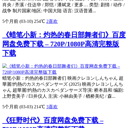
肖央 / 齐溪 / 任达华 / 郑恺 / 潘斌龙 / 更多… 类型: 剧情 / 动作 /
战争 制片国家/地区: 中国大陆 语言: 汉语普通...
5个月前 (03-10)
254℃
2
喜欢
《蜡笔小新：灼热的春日部舞者们》百度
网盘免费下载 – 720P/1080P高清完整版
下载
蜡笔小新：灼热的春日部舞者们 映画クレヨンしんちゃん 超
華麗!灼熱のカスカベダンサーズ (2025) 映画クレヨンしんち
ゃん 超華麗!灼熱のカスカベダンサーズ导演: 桥本昌和 编剧:
上野贵美子 / 臼井仪人 主演: 小林由美子 / 楢桥美纪 / 森...
5个月前 (03-03)
214℃
3
喜欢
《狂野时代》百度网盘免费下载 –