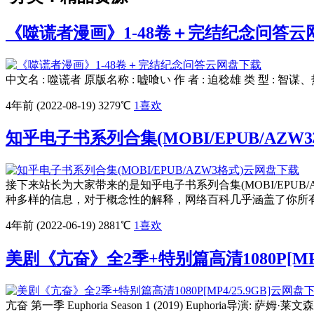
《噬谎者漫画》1-48卷＋完结纪念问答云
中文名 : 噬谎者 原版名称 : 嘘喰い 作 者 : 迫稔雄 类 型 : 智谋、
4年前 (2022-08-19)
3279℃
1
喜欢
知乎电子书系列合集(MOBI/EPUB/AZ
接下来站长为大家带来的是知乎电子书系列合集(MOBI/EPU
种多样的信息，对于概念性的解释，网络百科几乎涵盖了你所有的
4年前 (2022-06-19)
2881℃
1
喜欢
美剧《亢奋》全2季+特别篇高清1080P[MP4
亢奋 第一季 Euphoria Season 1 (2019) Euphoria导演: