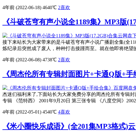
4年前 (2022-06-18)
4640℃
2
喜欢
《斗破苍穹有声小说全1189集》MP3版(1
接下来站长为大家带来的是斗破苍穹有声小说广播剧全集(全118
炼纪录后突然成了废人，种种打击接踵而至。就在他即将绝望的时
4年前 (2022-06-08)
4738℃
2
喜欢
《周杰伦所有专辑封面图片+卡通Q版+
杰迷们福利来了,下面站长为大家免费分享的周杰伦所有专辑封面图片
专辑 《范特西》 2001年9月20日 第三张专辑 《八度空间》2002年
4年前 (2022-05-01)
4540℃
4
喜欢
《米小圈快乐成语》(全201集MP3格式)