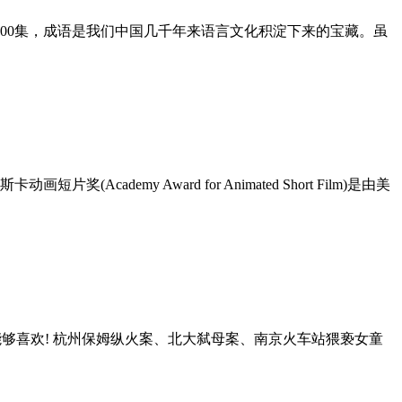
200集，成语是我们中国几千年来语言文化积淀下来的宝藏。虽
emy Award for Animated Short Film)是由美
能够喜欢! 杭州保姆纵火案、北大弑母案、南京火车站猥亵女童