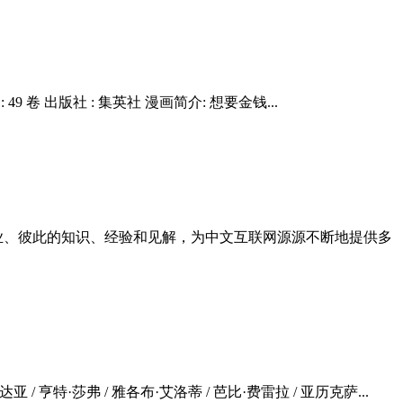
 49 卷 出版社 : 集英社 漫画简介: 想要金钱...
行各业、彼此的知识、经验和见解，为中文互联网源源不断地提供多
 赞达亚 / 亨特·莎弗 / 雅各布·艾洛蒂 / 芭比·费雷拉 / 亚历克萨...