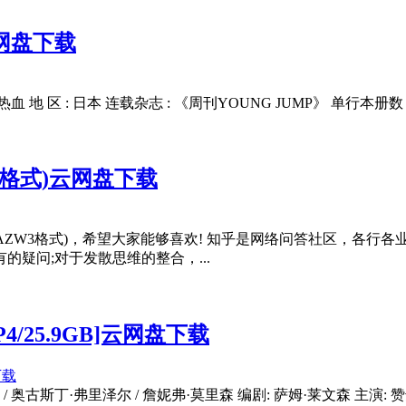
网盘下载
热血 地 区 : 日本 连载杂志 : 《周刊YOUNG JUMP》 单行本册数 :
W3格式)云网盘下载
B/AZW3格式)，希望大家能够喜欢! 知乎是网络问答社区，各
疑问;对于发散思维的整合，...
/25.9GB]云网盘下载
 萨姆·莱文森 / 奥古斯丁·弗里泽尔 / 詹妮弗·莫里森 编剧: 萨姆·莱文森 主演: