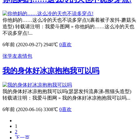
你他妈的……这么冷的天也不说多穿点!(裹着被子发抖-蘑菇头
造型) 转载请注明：我爱斗图网 » 你他妈的……这么冷的天也
不说多穿点!...
6年前 (2020-09-27)
2940℃
0
喜欢
张学友表情包
我的身体好冰凉抱抱我可以吗
我的身体好冰凉抱抱我可以吗(瑟瑟发抖流鼻涕-熊猫头造型)
转载请注明：我爱斗图网 » 我的身体好冰凉抱抱我可以吗...
6年前 (2020-06-16)
3308℃
0
喜欢
1
2
下一页