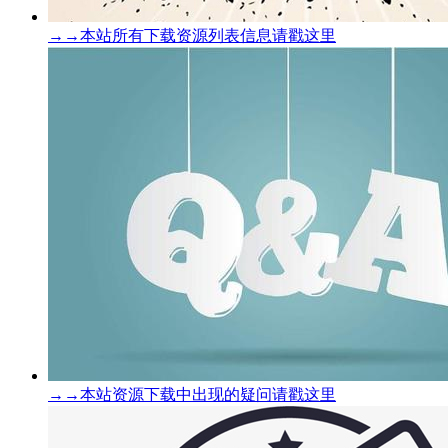
→→本站所有下载资源列表信息请戳这里
→→本站资源下载中出现的疑问请戳这里