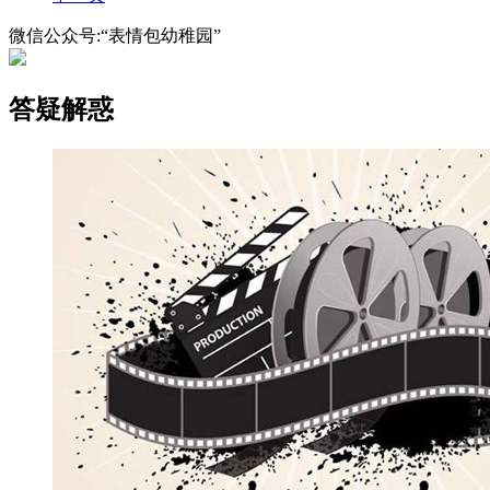
微信公众号:“表情包幼稚园”
答疑解惑